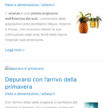
Diete e alimentazione
/
aDieta.it
L’
ananas
è una
pianta originaria
dell’America del sud
, conosciuta dalle
popolazioni precolombiane (Maya, Atzechi
e Incas), che avevano esteso la sua
coltivazione nelle aree fertili della fascia
tropicale sud-americana.
Leggi tutto »
Depurarsi
con
Depurarsi con l’arrivo della
l’arrivo
della
primavera
primavera
Diete e alimentazione
/
aDieta.it
Con l’arrivo della bella stagione ci sentiamo più
stanche e l’energia che vorremmo avere per