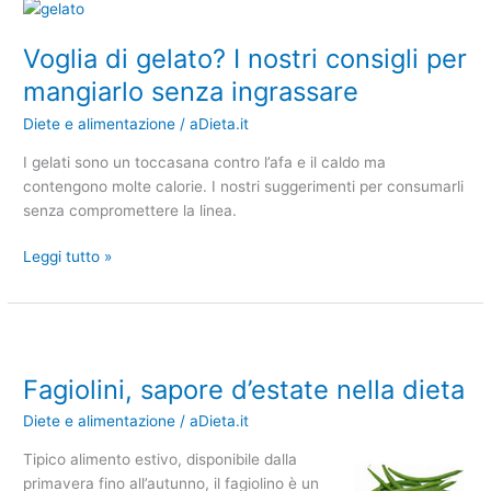
Voglia
di
Voglia di gelato? I nostri consigli per
gelato?
I
mangiarlo senza ingrassare
nostri
Diete e alimentazione
/
aDieta.it
consigli
per
I gelati sono un toccasana contro l’afa e il caldo ma
mangiarlo
contengono molte calorie. I nostri suggerimenti per consumarli
senza
senza compromettere la linea.
ingrassare
Leggi tutto »
Fagiolini,
sapore
Fagiolini, sapore d’estate nella dieta
d’estate
nella
Diete e alimentazione
/
aDieta.it
dieta
Tipico alimento estivo, disponibile dalla
primavera fino all’autunno, il fagiolino è un