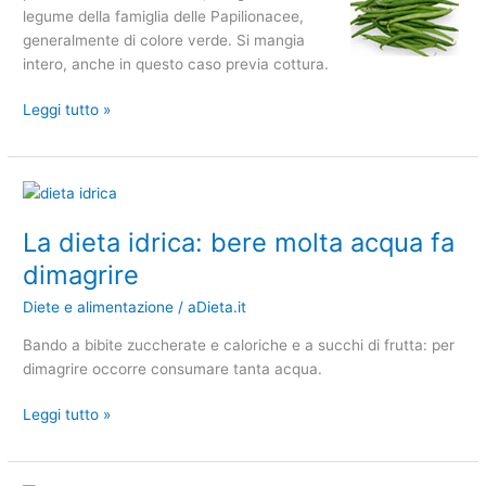
legume della famiglia delle Papilionacee,
generalmente di colore verde. Si mangia
intero, anche in questo caso previa cottura.
Leggi tutto »
La
dieta
La dieta idrica: bere molta acqua fa
idrica:
bere
dimagrire
molta
Diete e alimentazione
/
aDieta.it
acqua
fa
Bando a bibite zuccherate e caloriche e a succhi di frutta: per
dimagrire
dimagrire occorre consumare tanta acqua.
Leggi tutto »