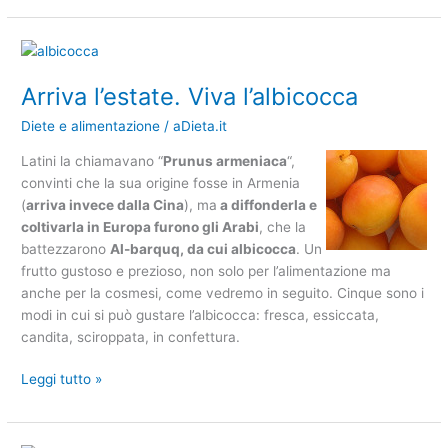
Arriva
l’estate.
Arriva l’estate. Viva l’albicocca
Viva
l’albicocca
Diete e alimentazione
/
aDieta.it
Latini la chiamavano “
Prunus armeniaca
“,
convinti che la sua origine fosse in Armenia
(
arriva invece dalla Cina
), ma
a diffonderla e
coltivarla in Europa furono gli Arabi
, che la
battezzarono
Al-barquq, da cui albicocca
. Un
frutto gustoso e prezioso, non solo per l’alimentazione ma
anche per la cosmesi, come vedremo in seguito. Cinque sono i
modi in cui si può gustare l’albicocca: fresca, essiccata,
candita, sciroppata, in confettura.
Leggi tutto »