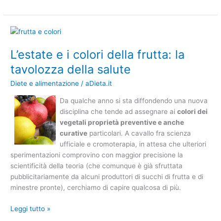
L’estate
e
L’estate e i colori della frutta: la
i
colori
tavolozza della salute
della
Diete e alimentazione
/
aDieta.it
frutta:
la
Da qualche anno si sta diffondendo una nuova
tavolozza
disciplina che tende ad assegnare ai
colori dei
della
vegetali
proprietà preventive e anche
salute
curative
particolari. A cavallo fra scienza
ufficiale e cromoterapia, in attesa che ulteriori
sperimentazioni comprovino con maggior precisione la
scientificità della teoria (che comunque è già sfruttata
pubblicitariamente da alcuni produttori di succhi di frutta e di
minestre pronte), cerchiamo di capire qualcosa di più.
Leggi tutto »