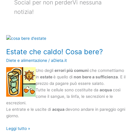
Social per non perderVi nessuna
notizia!
Estate
che
Estate che caldo! Cosa bere?
caldo!
Cosa
Diete e alimentazione
/
aDieta.it
bere?
Uno degli
errori più comuni
che commettiamo
in
estate
è quello di
non
bere
a sufficienza
. E il
prezzo da pagare può essere salato.
Tutte le cellule sono costituite da
acqua
così
come il sangue, la linfa, le secrezioni e le
escrezioni.
Le entrate e le uscite di
acqua
devono andare in pareggio ogni
giorno.
Leggi tutto »