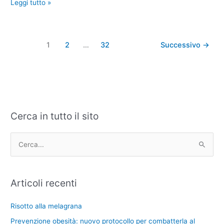
Leggi tutto »
1
2
…
32
Successivo
→
Cerca in tutto il sito
C
A
a
r
t
c
C
e
h
e
g
i
r
Articoli recenti
o
v
c
r
i
a
Risotto alla melagrana
i
:
Prevenzione obesità: nuovo protocollo per combatterla al
e