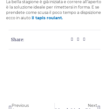
La bella stagione è già iniziata e correre all’aperto
è la soluzione ideale per rimettersi in forma. E se
prendete come scusa il poco tempo a dispsizione
ecco in aiuto
il tapis roulant.
Share:
Precedente
Succ
Previous
Next