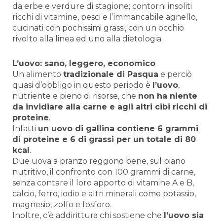
da erbe e verdure di stagione; contorni insoliti
ricchi di vitamine, pesci e l’immancabile agnello,
cucinati con pochissimi grassi, con un occhio
rivolto alla linea ed uno alla dietologia.
L’uovo: sano, leggero, economico
Un alimento
tradizionale di Pasqua
e perciò
quasi d’obbligo in questo periodo è
l’uovo
,
nutriente e pieno di risorse, che
non ha niente
da invidiare alla carne e agli altri cibi ricchi di
proteine
.
Infatti
un uovo di gallina contiene 6 grammi
di proteine e 6 di grassi per un totale di 80
kcal
.
Due uova a pranzo reggono bene, sul piano
nutritivo, il confronto con 100 grammi di carne,
senza contare il loro apporto di vitamine A e B,
calcio, ferro, iodio e altri minerali come potassio,
magnesio, zolfo e fosforo.
Inoltre, c’è addirittura chi sostiene che
l’uovo sia