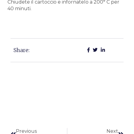
Chiudete il cartoccio e infornatelo a 200° C per
40 minuti.
Share:
Precedente
Succ
Previous
Next