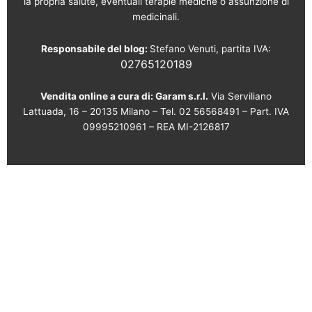
la propria salute, eventuali terapie mediche o assunzione di
medicinali.
Responsabile del blog:
Stefano Venuti, partita IVA:
02765120189
Vendita online a cura di: Garam s.r.l.
Via Serviliano
Lattuada, 16 – 20135 Milano – Tel. 02 56568491 – Part. IVA
09995210961 – REA MI-2126817