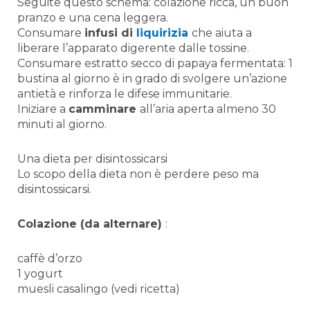
Seguite questo schema: colazione ricca, un buon
pranzo e una cena leggera.
Consumare
infusi di
liquirizia
che aiuta a
liberare l’apparato digerente dalle tossine.
Consumare estratto secco di papaya fermentata: 1
bustina al giorno è in grado di svolgere un’azione
antietà e rinforza le difese immunitarie.
Iniziare a
camminare
all’aria aperta almeno 30
minuti al giorno.
Una dieta per disintossicarsi
Lo scopo della dieta non è perdere peso ma
disintossicarsi.
Colazione (da alternare)
:
caffè d’orzo
1 yogurt
muesli casalingo (vedi ricetta)