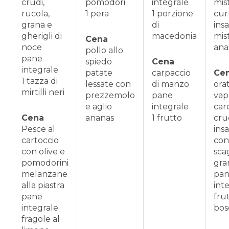
crudi,
pomodori
integrale
mis
rucola,
1 pera
1 porzione
cur
grana e
di
insa
gherigli di
macedonia
mis
Cena
noce
ana
pollo allo
pane
spiedo
Cena
integrale
patate
carpaccio
Ce
1 tazza di
lessate con
di manzo
orat
mirtilli neri
prezzemolo
pane
vap
e aglio
integrale
carc
Cena
ananas
1 frutto
crud
Pesce al
insa
cartoccio
con
con olive e
scag
pomodorini
gra
melanzane
pa
alla piastra
int
pane
frut
integrale
bos
fragole al