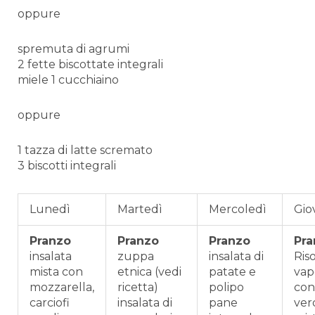
oppure
spremuta di agrumi
2 fette biscottate integrali
miele 1 cucchiaino
oppure
1 tazza di latte scremato
3 biscotti integrali
Lunedì
Martedì
Mercoledì
Gio
Pranzo
Pranzo
Pranzo
Pra
insalata
zuppa
insalata di
Riso
mista con
etnica (vedi
patate e
vap
mozzarella,
ricetta)
polipo
con
carciofi
insalata di
pane
ver