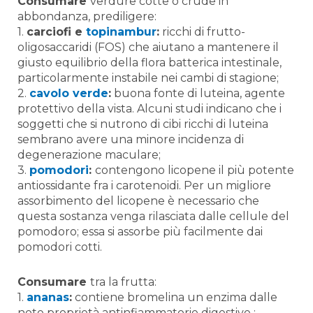
Consumare
verdure cotte o crude in
abbondanza, prediligere:
1.
carciofi e
topinambur
:
ricchi di frutto-
oligosaccaridi (FOS) che aiutano a mantenere il
giusto equilibrio della flora batterica intestinale,
particolarmente instabile nei cambi di stagione;
2.
cavolo verde
:
buona fonte di luteina, agente
protettivo della vista. Alcuni studi indicano che i
soggetti che si nutrono di cibi ricchi di luteina
sembrano avere una minore incidenza di
degenerazione maculare;
3.
pomodori
:
contengono licopene il più potente
antiossidante fra i carotenoidi. Per un migliore
assorbimento del licopene è necessario che
questa sostanza venga rilasciata dalle cellule del
pomodoro; essa si assorbe più facilmente dai
pomodori cotti.
Consumare
tra la frutta:
1.
ananas
:
contiene bromelina un enzima dalle
note proprietà antinfiammatorie digestive ;