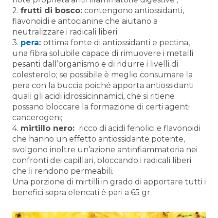
2.
frutti di bosco:
contengono antiossidanti,
flavonoidi e antocianine che aiutano a
neutralizzare i radicali liberi;
3.
pera
:
ottima fonte di antiossidanti e pectina,
una fibra solubile capace di rimuovere i metalli
pesanti dall’organismo e di ridurre i livelli di
colesterolo; se possibile è meglio consumare la
pera con la buccia poiché apporta antiossidanti
quali gli acidi idrossicinnamici, che si ritiene
possano bloccare la formazione di certi agenti
cancerogeni;
4.
mirtillo nero:
ricco di acidi fenolici e flavonoidi
che hanno un effetto antiossidante potente,
svolgono inoltre un’azione antinfiammatoria nei
confronti dei capillari, bloccando i radicali liberi
che li rendono permeabili.
Una porzione di mirtilli in grado di apportare tutti i
benefici sopra elencati è pari a 65 gr.