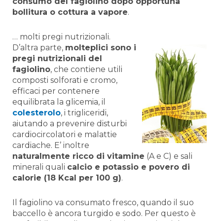
consumo del fagiolino dopo opportuna
bollitura o cottura a vapore
.
… molti pregi nutrizionali.
D’altra parte,
molteplici sono i
pregi nutrizionali del
fagiolino
, che contiene utili
composti solforati e cromo,
efficaci per contenere
equilibrata la glicemia, il
colesterolo
, i trigliceridi,
aiutando a prevenire disturbi
cardiocircolatori e malattie
cardiache. E’ inoltre
naturalmente ricco di vitamine
(A e C) e sali
minerali quali
calcio e potassio e povero di
calorie (18 Kcal per 100 g)
.
Il fagiolino va consumato fresco, quando il suo
baccello è ancora turgido e sodo. Per questo è