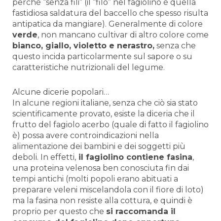
perché “senza fili” (il “filo” nel fagiolino è quella
fastidiosa saldatura del baccello che spesso risulta
antipatica da mangiare). Generalmente di colore
verde
, non mancano cultivar di altro colore come
bianco, giallo, violetto e nerastro,
senza che
questo incida particolarmente sul sapore o su
caratteristiche nutrizionali del legume.
Alcune dicerie popolari…
In alcune regioni italiane, senza che ciò sia stato
scientificamente provato, esiste la diceria che il
frutto del fagiolo acerbo (quale di fatto il fagiolino
è) possa avere controindicazioni nella
alimentazione dei bambini e dei soggetti più
deboli. In effetti,
il fagiolino contiene fasina
,
una proteina velenosa ben conosciuta fin dai
tempi antichi (molti popoli erano abituati a
preparare veleni miscelandola con il fiore di loto)
ma la fasina non resiste alla cottura, e quindi è
proprio per questo che
si raccomanda il