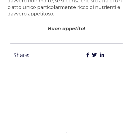
davvero non molte, se si pensa che si tratta di un
piatto unico particolarmente ricco di nutrienti e
davvero appetitoso.
Buon appetito!
Share:
Precedente
Succ