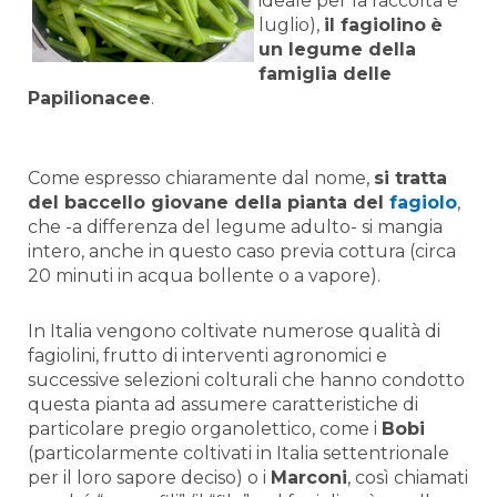
ideale per la raccolta è
luglio),
il fagiolino
è
un legume della
famiglia delle
Papilionacee
.
Come espresso chiaramente dal nome,
si tratta
del baccello giovane della pianta del
fagiolo
,
che -a differenza del legume adulto- si mangia
intero, anche in questo caso previa cottura (circa
20 minuti in acqua bollente o a vapore).
In Italia vengono coltivate numerose qualità di
fagiolini, frutto di interventi agronomici e
successive selezioni colturali che hanno condotto
questa pianta ad assumere caratteristiche di
particolare pregio organolettico, come i
Bobi
(particolarmente coltivati in Italia settentrionale
per il loro sapore deciso) o i
Marconi
, così chiamati