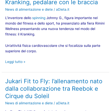
Kranking, pedalare con le braccia
Kranking,
pedalare
News di alimentazione e diete
/
aDieta.it
con
le
L’inventore dello
spinning
Johnny G., figura importante nel
braccia
mondo del fitness e dello sport, ha presenziato alla fiera Rimini
Wellness presentando una nuova tendenza nel modo del
fitness:
il Kranking
.
Un’attivitá fisica cardiovascolare che si focalizza sulla parte
superiore del corpo.
Leggi tutto »
Jukari Fit to Fly: l’allenamento nato
Jukari
Fit
dalla collaborazione tra Reebok e
to
Cirque du Soleil
Fly:
l’allenamento
News di alimentazione e diete
/
aDieta.it
nato