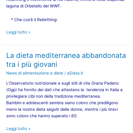
laguna di Orbetello del WWF.
* Che cos’è il Rebirthing:
Leggi tutto »
La dieta mediterranea abbandonata
La
dieta
tra i più giovani
mediterranea
News di alimentazione e diete
/
aDieta.it
abbandonata
tra
L’Osservatorio nutrizionale e sugli stili di vita Grana Padano
i
(Ogp) ha fornito dei dati che attestano la tendenza in Italia a
più
privilegiare cibi non della
tradizione mediterranea.
giovani
Bambini e adolescenti sembra siano coloro che prediligono
meno la nostra
dieta
seguiti dalle donne, mentre i più bravi
sono coloro che hanno superato i 60.
Leggi tutto »