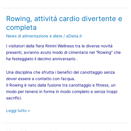
Rowing, attivitá cardio divertente e
Rowing,
attivitá
completa
cardio
News di alimentazione e diete
/
aDieta.it
divertente
e
I visitatori della fiera Rimini Wellness tra le diverse novitá
completa
presenti, avranno avuto modo di cimentarsi nel
“Rowing”
che
ha festeggiato il decimo anniversario .
Una disciplina che sfrutta i benefici del canottaggio senza
dover essere a contatto con l’acqua.
Il Rowing è nato dalla fusione tra
canottaggio
e
fitness
, un
modo per tenersi in forma in modo completo e senza troppi
sacrifici.
Leggi tutto »