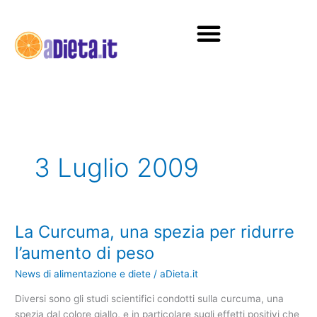
Vai
al
contenuto
Diete e alimentazione
3 Luglio 2009
La Curcuma, una spezia per ridurre
La
Curcuma,
l’aumento di peso
una
News di alimentazione e diete
/
aDieta.it
spezia
per
Diversi sono gli studi scientifici condotti sulla
curcuma
, una
ridurre
spezia dal colore giallo, e in particolare sugli effetti positivi che