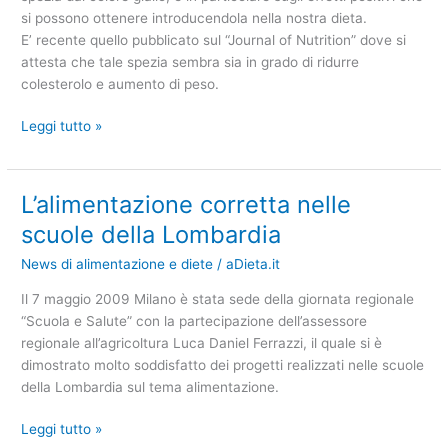
l’aumento
si possono ottenere introducendola nella nostra
dieta
.
di
E’ recente quello pubblicato sul “Journal of Nutrition” dove si
peso
attesta che tale spezia sembra sia in grado di ridurre
colesterolo e aumento di peso.
Leggi tutto »
L’alimentazione corretta nelle
L’alimentazione
corretta
scuole della Lombardia
nelle
News di alimentazione e diete
/
aDieta.it
scuole
della
Il 7 maggio 2009 Milano è stata sede della giornata regionale
Lombardia
“Scuola e Salute” con la partecipazione dell’assessore
regionale all’agricoltura Luca Daniel Ferrazzi, il quale si è
dimostrato molto soddisfatto dei progetti realizzati nelle scuole
della Lombardia sul tema
alimentazione
.
Leggi tutto »