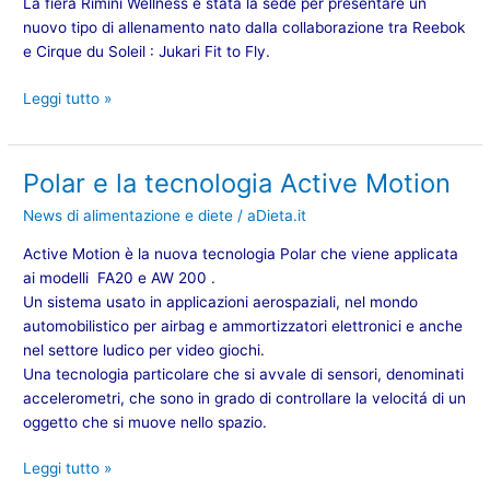
La fiera Rimini Wellness è stata la sede per presentare un
dalla
nuovo tipo di allenamento nato dalla collaborazione tra Reebok
collaborazione
e Cirque du Soleil :
Jukari Fit to Fly.
tra
Reebok
Leggi tutto »
e
Cirque
du
Soleil
Polar e la tecnologia Active Motion
Polar
e
News di alimentazione e diete
/
aDieta.it
la
tecnologia
Active Motion è la nuova tecnologia Polar che viene applicata
Active
ai modelli FA20 e AW 200 .
Motion
Un sistema usato in applicazioni aerospaziali, nel mondo
automobilistico per airbag e ammortizzatori elettronici e anche
nel settore ludico per video giochi.
Una tecnologia particolare che si avvale di sensori, denominati
accelerometri, che sono in grado di controllare la velocitá di un
oggetto che si muove nello spazio.
Leggi tutto »