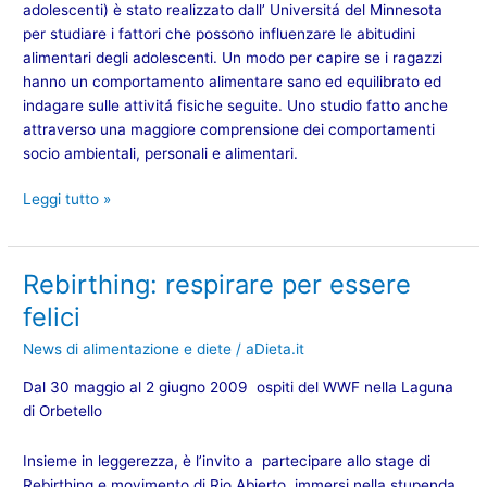
adolescenti) è stato realizzato dall’ Universitá del Minnesota
per studiare i fattori che possono influenzare le abitudini
alimentari degli adolescenti. Un modo per capire se i ragazzi
hanno un comportamento alimentare sano ed equilibrato ed
indagare sulle attivitá fisiche seguite. Uno studio fatto anche
attraverso una maggiore comprensione dei comportamenti
socio ambientali, personali e alimentari.
Leggi tutto »
Rebirthing: respirare per essere
Rebirthing:
respirare
felici
per
News di alimentazione e diete
/
aDieta.it
essere
felici
Dal 30 maggio al 2 giugno 2009 ospiti del WWF nella Laguna
di Orbetello
Insieme in leggerezza, è l’invito a partecipare allo stage di
Rebirthing e movimento di Rio Abierto, immersi nella stupenda