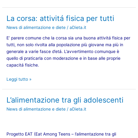
La corsa: attivitá fisica per tutti
La
corsa:
News di alimentazione e diete
/
aDieta.it
attivitá
fisica
E’ parere comune che la
corsa
sia una buona attivitá fisica per
per
tutti, non solo rivolta alla popolazione più giovane ma più in
tutti
generale a varie fasce d’etá. L’avvertimento comunque è
quello di praticarla con moderazione e in base alle proprie
capacitá fisiche.
Leggi tutto »
L’alimentazione tra gli adolescenti
L’alimentazione
tra
News di alimentazione e diete
/
aDieta.it
gli
adolescenti
Progetto EAT
(Eat Among Teens – l’alimentazione tra gli