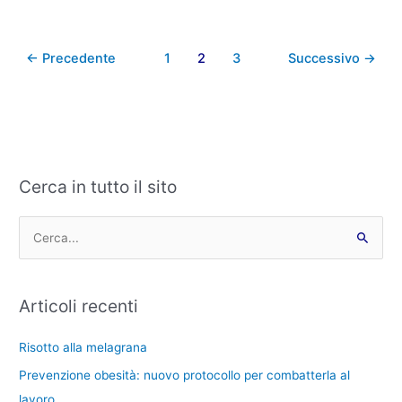
←
Precedente
1
2
3
Successivo
→
Cerca in tutto il sito
C
A
a
r
t
c
C
e
h
e
g
i
r
Articoli recenti
o
v
c
r
i
a
Risotto alla melagrana
i
:
Prevenzione obesità: nuovo protocollo per combatterla al
e
lavoro