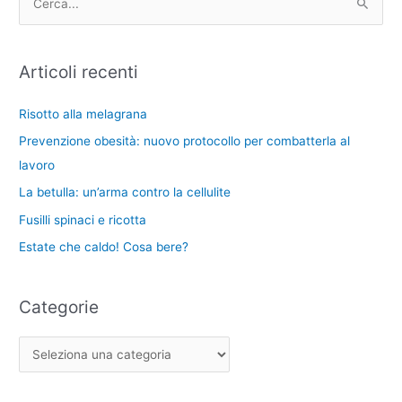
C
e
h
e
g
i
r
Articoli recenti
o
v
c
r
i
a
Risotto alla melagrana
i
:
Prevenzione obesità: nuovo protocollo per combatterla al
e
lavoro
La betulla: un’arma contro la cellulite
Fusilli spinaci e ricotta
Estate che caldo! Cosa bere?
Categorie