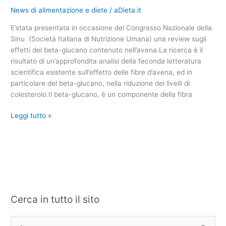
contro
News di alimentazione e diete
/
aDieta.it
il
colesterolo
E’stata presentata in occasione del Congresso Nazionale della
Sinu (Societá Italiana di Nutrizione Umana) una review sugli
effetti del beta-glucano contenuto nell’avena.La ricerca è il
risultato di un’approfondita analisi della feconda letteratura
scientifica esistente sull’effetto delle fibre d’avena, ed in
particolare del beta-glucano, nella riduzione dei livelli di
colesterolo.Il beta-glucano, è un componente della fibra
Leggi tutto »
Cerca in tutto il sito
C
A
a
r
t
c