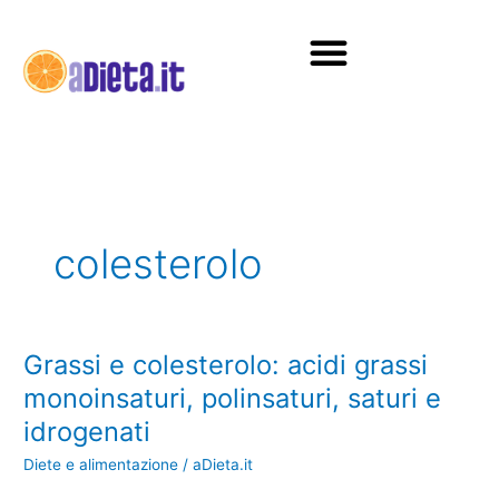
Vai
al
contenuto
Diete e alimentazione
colesterolo
Grassi e colesterolo: acidi grassi
Grassi
e
monoinsaturi, polinsaturi, saturi e
colesterolo:
idrogenati
acidi
grassi
Diete e alimentazione
/
aDieta.it
monoinsaturi,