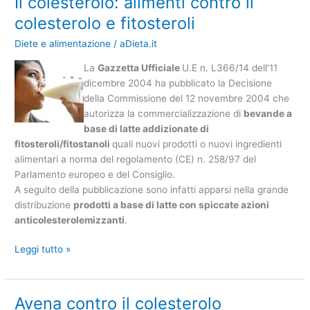
Il colesterolo: alimenti contro il
colesterolo:
colesterolo e fitosteroli
alimenti
Diete e alimentazione
/
aDieta.it
contro
il
La
Gazzetta Ufficiale
U.E n. L366/14 dell’11
colesterolo
dicembre 2004 ha pubblicato la Decisione
e
della Commissione del 12 novembre 2004 che
fitosteroli
autorizza la commercializzazione di
bevande a
base di latte addizionate di
fitosteroli/fitostanoli
quali nuovi prodotti o nuovi ingredienti
alimentari a norma del regolamento (CE) n. 258/97 del
Parlamento europeo e del Consiglio.
A seguito della pubblicazione sono infatti apparsi nella grande
distribuzione
prodotti a base di latte con spiccate azioni
anticolesterolemizzanti
.
Leggi tutto »
Avena contro il colesterolo
Avena