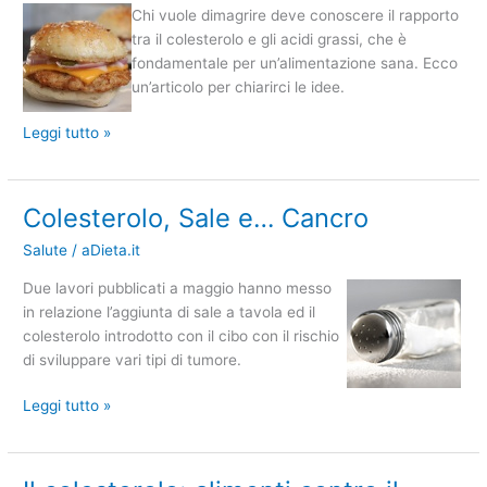
polinsaturi,
Chi vuole dimagrire deve conoscere il rapporto
saturi
tra il colesterolo e gli acidi grassi, che è
e
fondamentale per un’alimentazione sana. Ecco
idrogenati
un’articolo per chiarirci le idee.
Leggi tutto »
Colesterolo, Sale e… Cancro
Colesterolo,
Sale
Salute
/
aDieta.it
e…
Cancro
Due lavori pubblicati a maggio hanno messo
in relazione l’aggiunta di sale a tavola ed il
colesterolo introdotto con il cibo con il rischio
di sviluppare vari tipi di tumore.
Leggi tutto »
Il