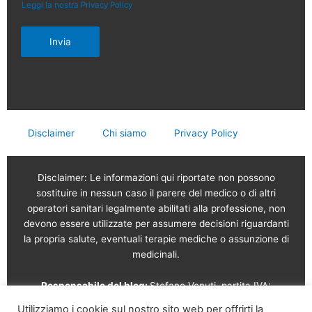
Leggi la nostra Privacy Policy
Invia
Disclaimer
Chi siamo
Privacy Policy
Disclaimer: Le informazioni qui riportate non possono
sostituire in nessun caso il parere del medico o di altri
operatori sanitari legalmente abilitati alla professione, non
devono essere utilizzate per assumere decisioni riguardanti
la propria salute, eventuali terapie mediche o assunzione di
medicinali.
Responsabile del blog:
Stefano Venuti, partita IVA:
02765120189
Utilizziamo i cookie sul nostro sito web per offrirti la