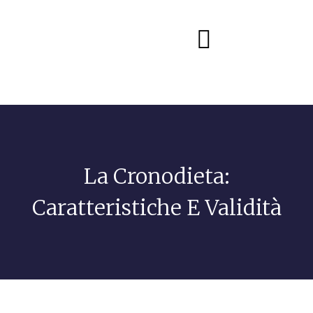
Diete e alimentazione
La Cronodieta:
Caratteristiche E Validità