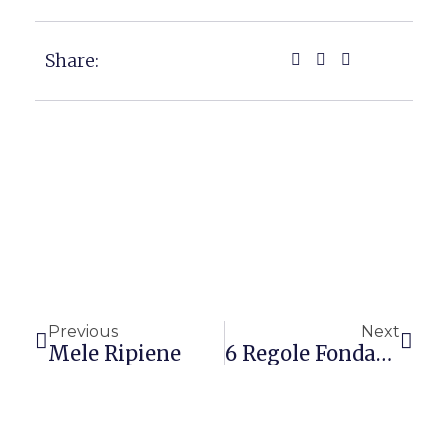
Share:
Precedente
Succ
Previous
Next
Mele Ripiene
6 Regole Fondamentali Da Seguire Durante Una Dieta