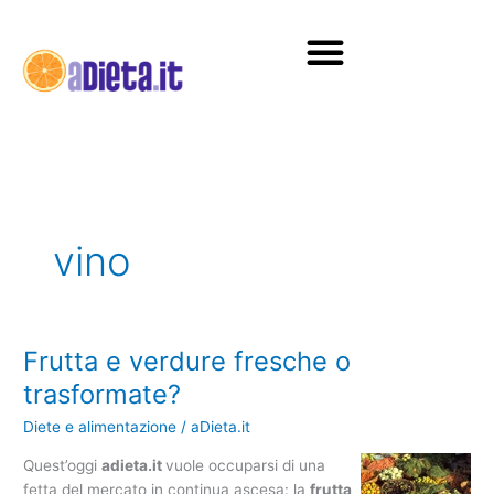
Vai
al
contenuto
Diete e alimentazione
vino
Frutta e verdure fresche o
Frutta
e
trasformate?
verdure
Diete e alimentazione
/
aDieta.it
fresche
o
Quest’oggi
adieta.it
vuole occuparsi di una
trasformate?
fetta del mercato in continua ascesa: la
frutta