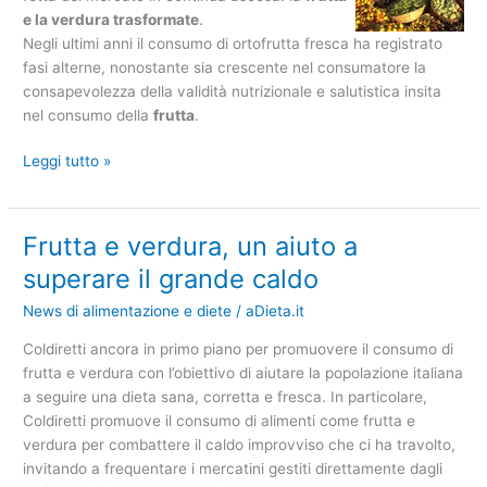
e la verdura trasformate
.
Negli ultimi anni il consumo di ortofrutta fresca ha registrato
fasi alterne, nonostante sia crescente nel consumatore la
consapevolezza della validità nutrizionale e salutistica insita
nel consumo della
frutta
.
Leggi tutto »
Frutta e verdura, un aiuto a
Frutta
e
superare il grande caldo
verdura,
News di alimentazione e diete
/
aDieta.it
un
aiuto
Coldiretti ancora in primo piano per promuovere il consumo di
a
frutta e verdura con l’obiettivo di aiutare la popolazione italiana
superare
a seguire una dieta sana, corretta e fresca. In particolare,
il
Coldiretti promuove il consumo di alimenti come frutta e
grande
verdura per combattere il caldo improvviso che ci ha travolto,
caldo
invitando a frequentare i mercatini gestiti direttamente dagli