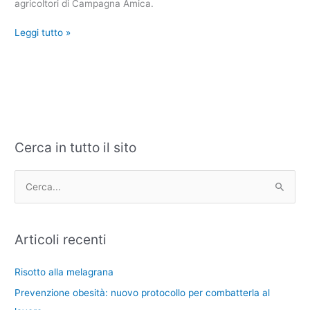
agricoltori di Campagna Amica.
Leggi tutto »
Cerca in tutto il sito
C
A
a
r
t
c
C
e
h
e
g
i
r
Articoli recenti
o
v
c
r
i
a
Risotto alla melagrana
i
:
Prevenzione obesità: nuovo protocollo per combatterla al
e