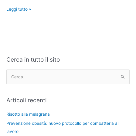
Leggi tutto »
Cerca in tutto il sito
C
A
a
r
t
c
C
e
h
e
g
i
r
Articoli recenti
o
v
c
r
i
a
Risotto alla melagrana
i
:
Prevenzione obesità: nuovo protocollo per combatterla al
e
lavoro