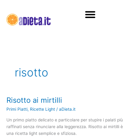
Vai
al
contenuto
Diete e alimentazione
risotto
Risotto ai mirtilli
Risotto
ai
Primi Piatti
,
Ricette Light
/
aDieta.it
mirtilli
Un primo piatto delicato e particolare per stupire i palati più
raffinati senza rinunciare alla leggerezza. Risotto ai mirtilli è
una ricetta light semplice e sfiziosa.