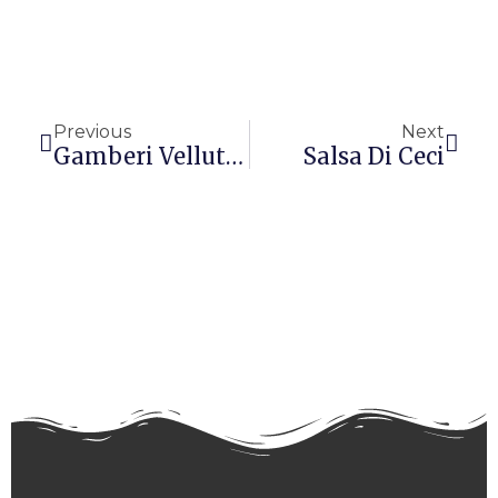
Precedente
Succ
Previous
Next
Gamberi Vellutati
Salsa Di Ceci