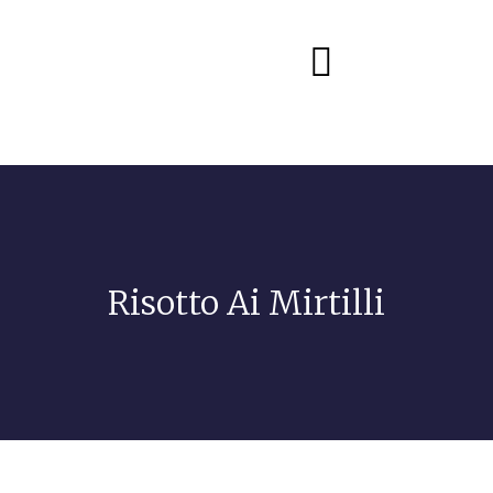
Diete e alimentazione
Risotto Ai Mirtilli