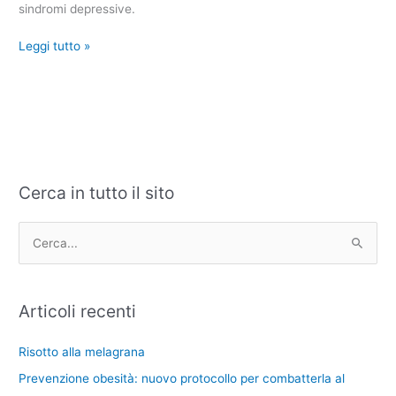
sindromi depressive.
Leggi tutto »
Cerca in tutto il sito
C
A
a
r
t
c
C
e
h
e
g
i
r
Articoli recenti
o
v
c
r
i
a
Risotto alla melagrana
i
:
Prevenzione obesità: nuovo protocollo per combatterla al
e