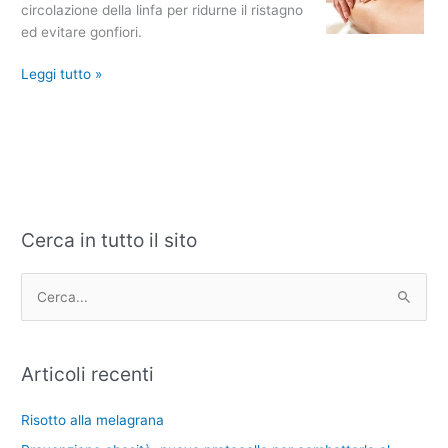
circolazione della linfa per ridurne il ristagno
ed evitare gonfiori.
Leggi tutto »
Cerca in tutto il sito
C
A
a
r
t
c
C
e
h
e
g
i
r
Articoli recenti
o
v
c
r
i
a
Risotto alla melagrana
i
: