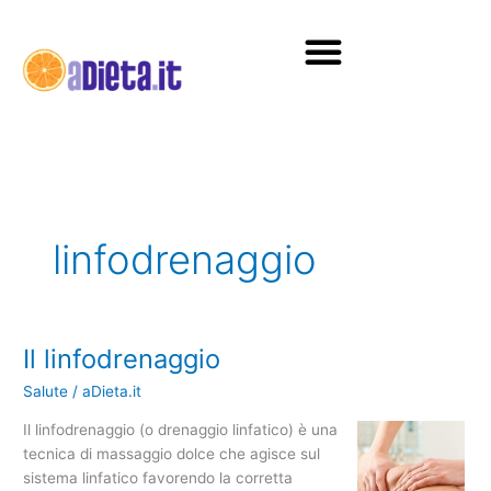
Vai
al
contenuto
Diete e alimentazione
linfodrenaggio
Il linfodrenaggio
Il
linfodrenaggio
Salute
/
aDieta.it
Il linfodrenaggio (o drenaggio linfatico) è una
tecnica di massaggio dolce che agisce sul
sistema linfatico favorendo la corretta