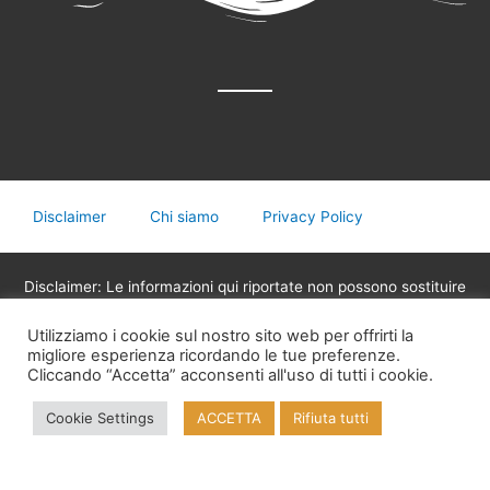
Disclaimer
Chi siamo
Privacy Policy
Disclaimer: Le informazioni qui riportate non possono sostituire
in nessun caso il parere del medico o di altri operatori sanitari
Utilizziamo i cookie sul nostro sito web per offrirti la
legalmente abilitati alla professione, non devono essere
migliore esperienza ricordando le tue preferenze.
utilizzate per assumere decisioni riguardanti la propria salute,
Cliccando “Accetta” acconsenti all'uso di tutti i cookie.
eventuali terapie mediche o assunzione di medicinali.
Cookie Settings
ACCETTA
Rifiuta tutti