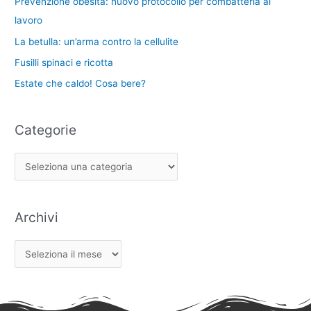
Prevenzione obesità: nuovo protocollo per combatterla al
e
lavoro
La betulla: un’arma contro la cellulite
Fusilli spinaci e ricotta
Estate che caldo! Cosa bere?
Categorie
Archivi