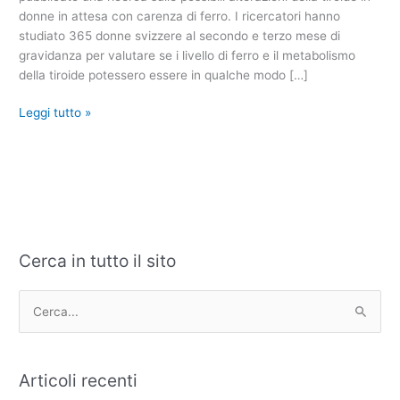
tiroide
donne in attesa con carenza di ferro. I ricercatori hanno
studiato 365 donne svizzere al secondo e terzo mese di
gravidanza per valutare se i livello di ferro e il metabolismo
della tiroide potessero essere in qualche modo […]
Leggi tutto »
Cerca in tutto il sito
C
A
a
r
t
c
C
e
h
e
g
i
r
Articoli recenti
o
v
c