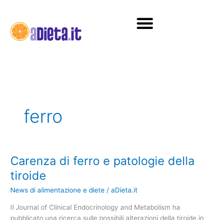
Vai
al
contenuto
Diete e alimentazione
ferro
Carenza di ferro e patologie della
Carenza
di
tiroide
ferro
News di alimentazione e diete
/
aDieta.it
e
patologie
Il Journal of Clinical Endocrinology and Metabolism ha
della
pubblicato una ricerca sulle possibili alterazioni della tiroide in