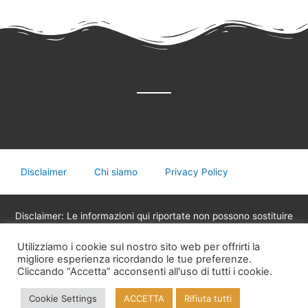
Disclaimer
Chi siamo
Privacy Policy
Disclaimer: Le informazioni qui riportate non possono sostituire
in nessun caso il parere del medico o di altri operatori sanitari
Utilizziamo i cookie sul nostro sito web per offrirti la
legalmente abilitati alla professione, non devono essere
migliore esperienza ricordando le tue preferenze.
utilizzate per assumere decisioni riguardanti la propria salute,
Cliccando “Accetta” acconsenti all'uso di tutti i cookie.
eventuali terapie mediche o assunzione di medicinali.
Cookie Settings
ACCETTA
Rifiuta tutti