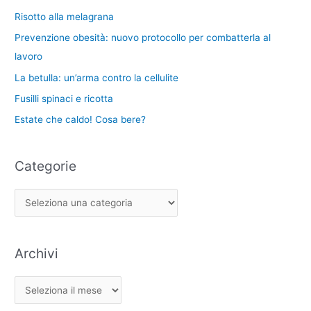
r
i
a
Risotto alla melagrana
i
:
Prevenzione obesità: nuovo protocollo per combatterla al
e
lavoro
La betulla: un’arma contro la cellulite
Fusilli spinaci e ricotta
Estate che caldo! Cosa bere?
Categorie
Archivi