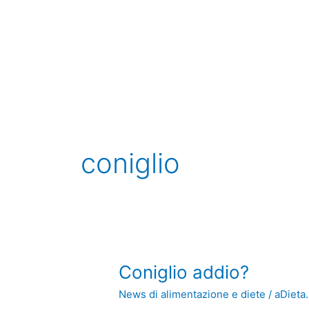
Vai
al
contenuto
coniglio
Coniglio
Coniglio addio?
addio?
News di alimentazione e diete
/
aDieta.