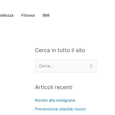
ellezza
Fitness
BMI
Cerca in tutto il sito
C
A
a
r
t
c
C
e
h
e
g
i
r
Articoli recenti
o
v
c
r
i
a
Risotto alla melagrana
i
:
Prevenzione obesità: nuovo
e