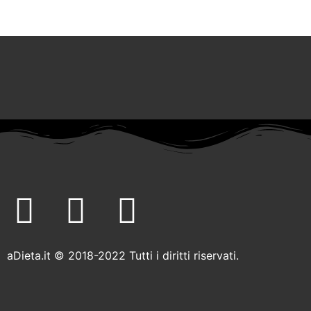
F
T
I
a
w
n
aDieta.it © 2018-2022 Tutti i diritti riservati.
c
i
s