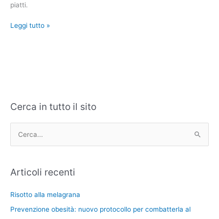
piatti.
Leggi tutto »
Cerca in tutto il sito
C
A
a
r
t
c
C
e
h
e
g
i
r
Articoli recenti
o
v
c
r
i
a
Risotto alla melagrana
i
:
Prevenzione obesità: nuovo protocollo per combatterla al
e