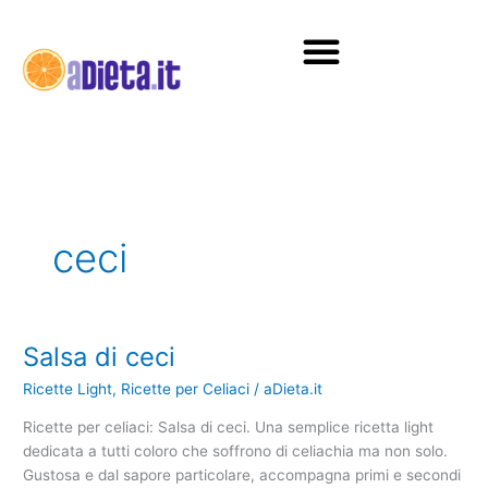
Vai
al
contenuto
Diete e alimentazione
ceci
Salsa di ceci
Salsa
di
Ricette Light
,
Ricette per Celiaci
/
aDieta.it
ceci
Ricette per celiaci: Salsa di ceci. Una semplice ricetta light
dedicata a tutti coloro che soffrono di celiachia ma non solo.
Gustosa e dal sapore particolare, accompagna primi e secondi