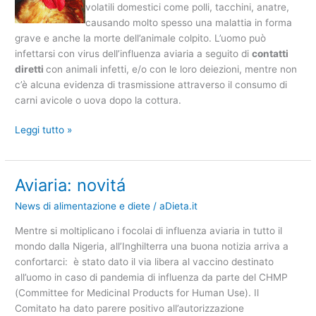
volatili domestici come polli, tacchini, anatre,
causando molto spesso una malattia in forma
grave e anche la morte dell’animale colpito. L’uomo può
infettarsi con virus dell’influenza aviaria a seguito di
c
ontatti
diretti
con animali infetti, e/o con le loro deiezioni, mentre non
c’è alcuna evidenza di trasmissione attraverso il consumo di
carni avicole o uova dopo la cottura.
Leggi tutto »
Aviaria: novitá
Aviaria:
novitá
News di alimentazione e diete
/
aDieta.it
Mentre si moltiplicano i focolai di influenza aviaria in tutto il
mondo dalla Nigeria, all’Inghilterra una buona notizia arriva a
confortarci: è stato dato il via libera al vaccino destinato
all’uomo in caso di pandemia di influenza da parte del CHMP
(Committee for Medicinal Products for Human Use). Il
Comitato ha dato parere positivo all’autorizzazione