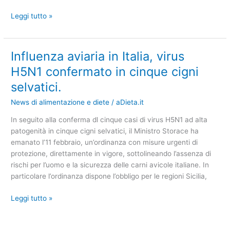
Leggi tutto »
Influenza aviaria in Italia, virus
Influenza
aviaria
H5N1 confermato in cinque cigni
in
selvatici.
Italia,
virus
News di alimentazione e diete
/
aDieta.it
H5N1
In seguito alla conferma dl cinque casi di virus H5N1 ad alta
confermato
patogenità in cinque cigni selvatici, il Ministro Storace ha
in
emanato l’11 febbraio, un’ordinanza con misure urgenti di
cinque
protezione, direttamente in vigore, sottolineando l’assenza di
cigni
rischi per l’uomo e la sicurezza delle carni avicole italiane. In
selvatici.
particolare l’ordinanza dispone l’obbligo per le regioni Sicilia,
Leggi tutto »