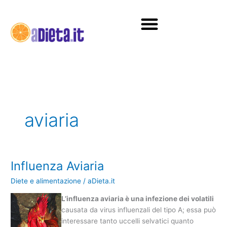
Vai
al
contenuto
Diete e alimentazione
aviaria
Influenza Aviaria
Influenza
Aviaria
Diete e alimentazione
/
aDieta.it
L’influenza aviaria è una infezione dei volatili
causata da virus influenzali del tipo A; essa può
interessare tanto uccelli selvatici quanto