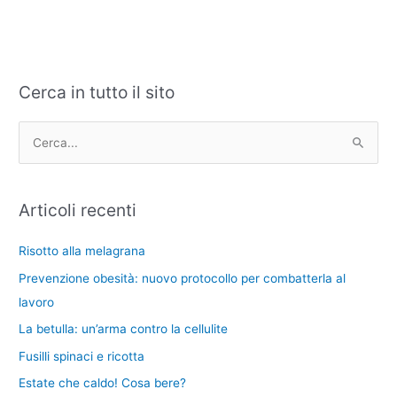
Cerca in tutto il sito
C
A
a
r
t
c
C
e
h
e
g
i
r
Articoli recenti
o
v
c
r
i
a
Risotto alla melagrana
i
:
Prevenzione obesità: nuovo protocollo per combatterla al
e
lavoro
La betulla: un’arma contro la cellulite
Fusilli spinaci e ricotta
Estate che caldo! Cosa bere?