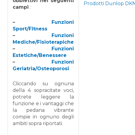
obbiettivi nei seguenti
Prodotti Dunlop DK
campi
:
–
Funzioni
Sport/Fitness
–
Funzioni
Mediche/Fisioterapiche
–
Funzioni
Estetiche/Benessere
–
Funzioni
Geriatria/Osteoporosi
Cliccando su ognuna
della 4 sopracitate voci,
potrete leggere la
funzione e i vantaggi che
la pedana vibrante
compie in ognuno degli
ambiti sopra riportati.