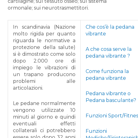
cartilagine; sul tessuto osseo; sul sistema
ormonale; sui neurotrasmettitori.
In scandinavia (Nazione
Che cos’è la pedana
molto rigida per quanto
vibrante
riguarda le normative a
protezione della salute)
A che cosa serve la
si è dimostrato come solo
pedana vibrante ?
dopo 2.000 ore di
impiego le vibrazioni di
Come funziona la
un trapano producono
pedana vibrante
problemi alle
articolazioni.
Pedana vibrante o
Pedana basculante?
Le pedane normalmente
vengono utilizzate 10
Funzioni Sport/Fitnes
minuti al giorno e quindi
eventuali effetti
collaterali ci potrebbero
Funzioni
essere solo dopo 32 anni
Mediche/Fisioterapic