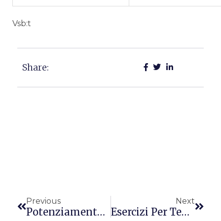
Vsb:t
Share:
Precedente
Succ
Previous
Next
Potenziamento Cardiovascolare
Esercizi Per Tenersi In Forma: I Glutei