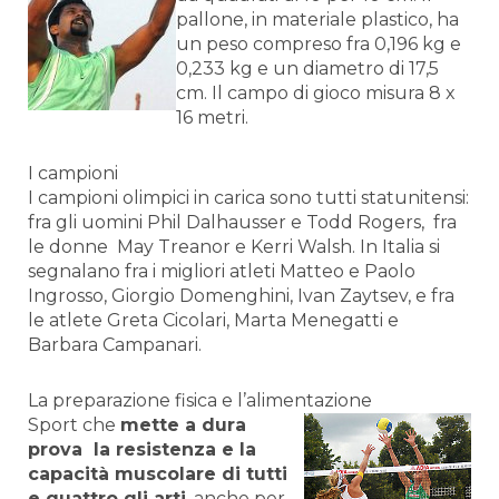
pallone, in materiale plastico, ha
un peso compreso fra 0,196 kg e
0,233 kg e un diametro di 17,5
cm. Il campo di gioco misura 8 x
16 metri.
I campioni
I campioni olimpici in carica sono tutti statunitensi:
fra gli uomini Phil Dalhausser e Todd Rogers, fra
le donne May Treanor e Kerri Walsh. In Italia si
segnalano fra i migliori atleti Matteo e Paolo
Ingrosso, Giorgio Domenghini, Ivan Zaytsev, e fra
le atlete Greta Cicolari, Marta Menegatti e
Barbara Campanari.
La preparazione fisica e l’alimentazione
Sport che
mette a dur
a
prova la resistenza e la
capacità muscolare di tutti
e quattro gli arti
, anche per