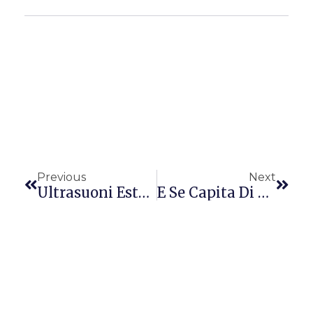
Precedente
Succ
Previous
Next
Ultrasuoni Estetici: Controindicazioni
E Se Capita Di Esagerare? Consigli Per Dimagrire – Parte X