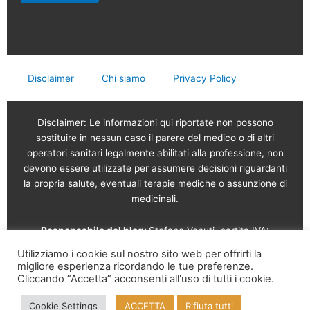
Disclaimer
Chi siamo
Privacy Policy
Disclaimer: Le informazioni qui riportate non possono
sostituire in nessun caso il parere del medico o di altri
operatori sanitari legalmente abilitati alla professione, non
devono essere utilizzate per assumere decisioni riguardanti
la propria salute, eventuali terapie mediche o assunzione di
medicinali.
Responsabile del blog:
Stefano Venuti, partita IVA:
02765120189
Utilizziamo i cookie sul nostro sito web per offrirti la
migliore esperienza ricordando le tue preferenze.
Vendita online a cura di: Garam s.r.l.
Via Serviliano
Cliccando “Accetta” acconsenti all'uso di tutti i cookie.
Lattuada, 16 – 20135 Milano – Tel. 02 56568491 – Part. IVA
Cookie Settings
ACCETTA
Rifiuta tutti
09995210961 – REA MI-2126817