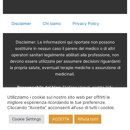
Disclaimer
Chi siamo
Privacy Policy
Disclaimer: Le informazioni qui riportate non possono
sostituire in nessun caso il parere del medico o di altri
operatori sanitari legalmente abilitati alla professione, non
devono essere utilizzate per assumere decisioni riguardanti
la propria salute, eventuali terapie mediche o assunzione di
medicinali.
Responsabile del blog:
Stefano Venuti, partita IVA:
02765120189
Utilizziamo i cookie sul nostro sito web per offrirti la
migliore esperienza ricordando le tue preferenze.
Vendita online a cura di: Garam s.r.l.
Via Serviliano
Cliccando “Accetta” acconsenti all'uso di tutti i cookie.
Lattuada, 16 – 20135 Milano – Tel. 02 56568491 – Part. IVA
Cookie Settings
ACCETTA
Rifiuta tutti
09995210961 – REA MI-2126817