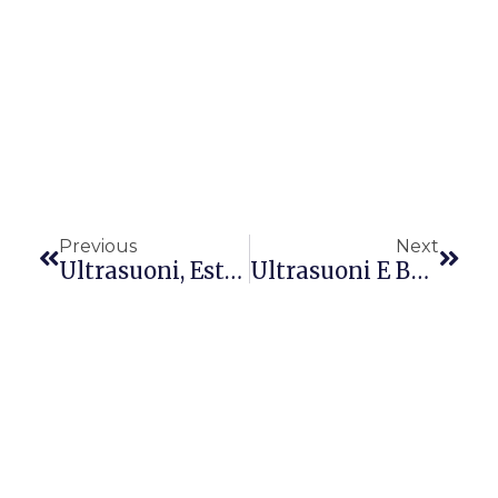
Precedente
Succ
Previous
Next
Ultrasuoni, Estetica E Fitness
Ultrasuoni E Bellezza