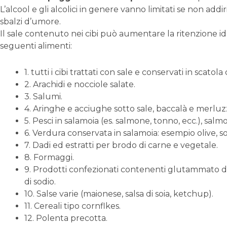
L’alcool e gli alcolici in genere vanno limitati se non addi
sbalzi d’umore.
Il sale contenuto nei cibi può aumentare la ritenzione id
seguenti alimenti:
1. tutti i cibi trattati con sale e conservati in scatola
2. Arachidi e nocciole salate.
3. Salumi.
4. Aringhe e acciughe sotto sale, baccalà e merluz
5. Pesci in salamoia (es. salmone, tonno, ecc.), sal
6. Verdura conservata in salamoia: esempio olive, so
7. Dadi ed estratti per brodo di carne e vegetale.
8. Formaggi.
9. Prodotti confezionati contenenti glutammato di s
di sodio.
10. Salse varie (maionese, salsa di soia, ketchup).
11. Cereali tipo cornflkes.
12. Polenta precotta.