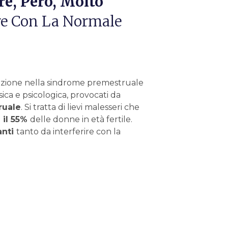
re, Però, Molto
ire Con La Normale
ica e psicologica, provocati da
ruale
. Si tratta di lievi malesseri che
 il 55%
delle donne in età fertile.
anti
tanto da interferire con la