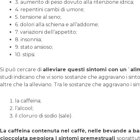
3. aumento di peso dovuto alla ritenzione idrica;
4. repentini cambi di umore;
5. tensione al seno;
6. dolori alla schiena e all’addome;
7. variazioni dell’appetito;
8. insonnia;
9. stato ansioso;
10. stipsi.
Si può cercare di
alleviare questi sintomi con un
‘
ali
studi indicano che vi sono sostanze che aggravano i sin
altre che la alleviano. Tra le sostanze che aggravano i s
la caffeina;
l’alcool;
il cloruro di sodio (sale).
La caffeina contenuta nel caffè, nelle bevande a bas
cioccolata peggiora i sintomi
premestruali
soprattutt