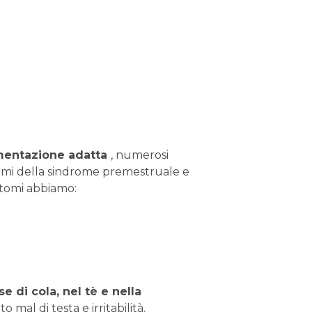
mentazione
adatta
, numerosi
tomi della sindrome premestruale e
intomi abbiamo:
e di cola, nel tè e nella
o mal di testa e irritabilità.