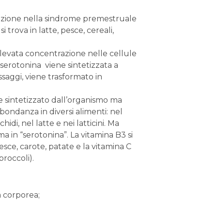
 si trova in latte, pesce, cereali,
elevata concentrazione nelle cellule
 serotonina viene sintetizzata a
ssaggi, viene trasformato in
e sintetizzato dall’organismo ma
bondanza in diversi alimenti: nel
hidi, nel latte e nei latticini. Ma
ma in “serotonina”. La vitamina B3 si
esce, carote, patate e la vitamina C
broccoli).
a corporea;