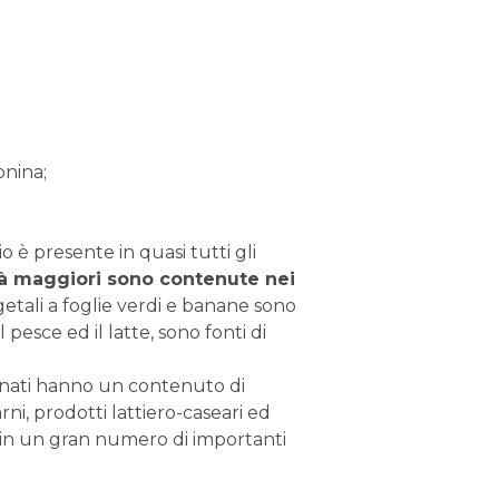
onina;
o è presente in quasi tutti gli
à maggiori sono contenute nei
getali a foglie verdi e banane sono
 pesce ed il latte, sono fonti di
finati hanno un contenuto di
ni, prodotti lattiero-caseari ed
e in un gran numero di importanti