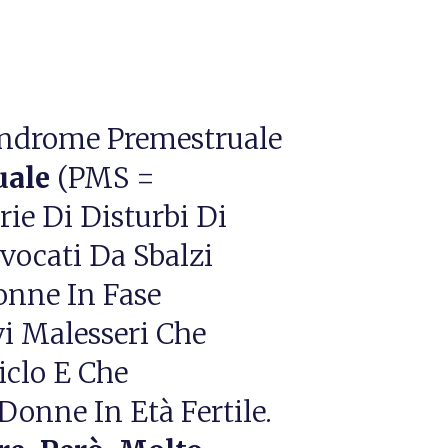
uale
(PMS =
ie Di Disturbi Di
ovocati Da Sbalzi
onne In Fase
evi Malesseri Che
iclo E Che
Donne In Età Fertile.