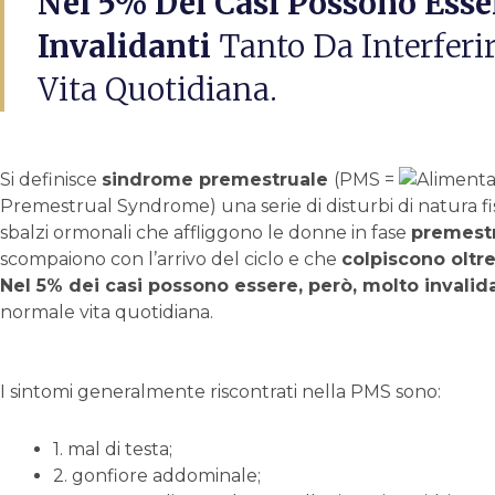
Nel 5% Dei Casi Possono Esse
Invalidanti
Tanto Da Interfer
Vita Quotidiana.
Si definisce
sindrome premestruale
(PMS =
Premestrual Syndrome) una serie di disturbi di natura fis
sbalzi ormonali che affliggono le donne in fase
premest
scompaiono con l’arrivo del ciclo e che
colpiscono oltre
Nel 5% dei casi possono essere, però, molto invalid
normale vita quotidiana.
I sintomi generalmente riscontrati nella PMS sono:
1. mal di testa;
2. gonfiore addominale;