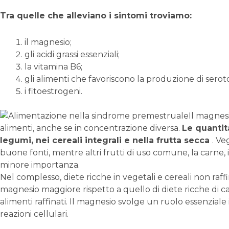
Tra quelle che alleviano i sintomi troviamo:
il magnesio;
gli acidi grassi essenziali;
la vitamina B6;
gli alimenti che favoriscono la produzione di serot
i fitoestrogeni.
Il magnesi
alimenti, anche se in concentrazione diversa.
Le quantit
legumi, nei cereali integrali e nella frutta secca
. Ve
buone fonti, mentre altri frutti di uso comune, la carne, il
minore importanza.
Nel complesso, diete ricche in vegetali e cereali non raf
magnesio maggiore rispetto a quello di diete ricche di car
alimenti raffinati. Il magnesio svolge un ruolo essenzial
reazioni cellulari.