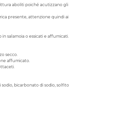
rittura aboliti poiché acutizzano gli
rica presente, attenzione quindi ai
 o in salamoia o essicati e affumicati.
zo secco.
mone affumicato.
ttaceti.
odio, bicarbonato di sodio, solfito