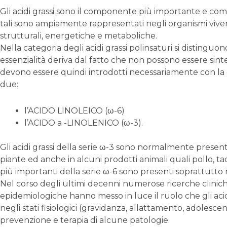
Gli acidi grassi sono il componente più importante e comun
tali sono ampiamente rappresentati negli organismi viven
strutturali, energetiche e metaboliche.
Nella categoria degli acidi grassi polinsaturi si distinguono 
essenzialità deriva dal fatto che non possono essere sin
devono essere quindi introdotti necessariamente con la die
due:
l’ACIDO LINOLEICO (ω-6)
l’ACIDO a -LINOLENICO (ω-3).
Gli acidi grassi della serie ω-3 sono normalmente presenti
piante ed anche in alcuni prodotti animali quali pollo, ta
più importanti della serie ω-6 sono presenti soprattutto ne
Nel corso degli ultimi decenni numerose ricerche clinich
epidemiologiche hanno messo in luce il ruolo che gli acidi
negli stati fisiologici (gravidanza, allattamento, adolesce
prevenzione e terapia di alcune patologie.