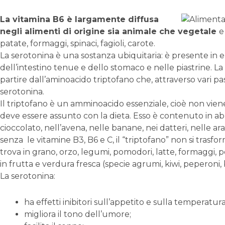
La vitamina B6 è largamente diffusa
negli alimenti di origine sia animale che vegetale
e
patate, formaggi, spinaci, fagioli, carote.
La serotonina è una sostanza ubiquitaria: è presente in 
dell’intestino tenue e dello stomaco e nelle piastrine. La
partire dall’aminoacido triptofano che, attraverso vari pa
serotonina.
Il triptofano è un amminoacido essenziale, cioè non vien
deve essere assunto con la dieta. Esso è contenuto in ab
cioccolato, nell’avena, nelle banane, nei datteri, nelle arac
senza le vitamine B3, B6 e C, il “triptofano” non si trasfor
trova in grano, orzo, legumi, pomodori, latte, formaggi, p
in frutta e verdura fresca (specie agrumi, kiwi, peperoni, 
La serotonina:
ha effetti inibitori sull’appetito e sulla temperatur
migliora il tono dell’umore;