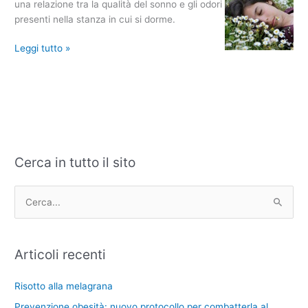
una relazione tra la qualità del sonno e gli odori
aromaterapia
presenti nella stanza in cui si dorme.
favorisce
il
Leggi tutto »
sonno
Cerca in tutto il sito
C
A
a
r
t
c
C
e
h
e
g
i
r
Articoli recenti
o
v
c
r
i
a
Risotto alla melagrana
i
:
Prevenzione obesità: nuovo protocollo per combatterla al