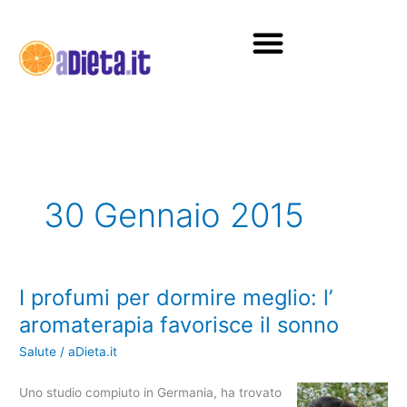
Vai
al
contenuto
Diete e alimentazione
30 Gennaio 2015
I profumi per dormire meglio: l’
I
profumi
aromaterapia favorisce il sonno
per
Salute
/
aDieta.it
dormire
meglio:
Uno studio compiuto in Germania, ha trovato
l’