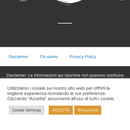
Disclaimer
Chi siamo
Privacy Policy
Disclaimer: Le informazioni qui riportate non possono sostituire
in nessun caso il parere del medico o di altri operatori sanitari
legalmente abilitati alla professione, non devono essere
Utilizziamo i cookie sul nostro sito web per offrirti la
migliore esperienza ricordando le tue preferenze.
utilizzate per assumere decisioni riguardanti la propria salute,
Cliccando “Accetta” acconsenti all'uso di tutti i cookie.
eventuali terapie mediche o assunzione di medicinali.
Cookie Settings
ACCETTA
Rifiuta tutti