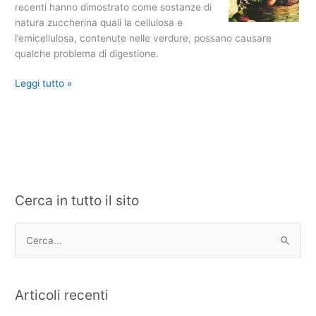
recenti hanno dimostrato come sostanze di
natura zuccherina quali la cellulosa e
l’emicellulosa, contenute nelle verdure, possano causare
qualche problema di digestione.
Leggi tutto »
Cerca in tutto il sito
C
A
a
r
t
c
C
e
h
e
g
i
r
Articoli recenti
o
v
c
r
i