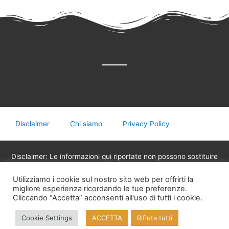
Disclaimer
Chi siamo
Privacy Policy
Disclaimer: Le informazioni qui riportate non possono sostituire
in nessun caso il parere del medico o di altri operatori sanitari
Utilizziamo i cookie sul nostro sito web per offrirti la
legalmente abilitati alla professione, non devono essere
migliore esperienza ricordando le tue preferenze.
utilizzate per assumere decisioni riguardanti la propria salute,
Cliccando “Accetta” acconsenti all'uso di tutti i cookie.
eventuali terapie mediche o assunzione di medicinali.
Cookie Settings
ACCETTA
Rifiuta tutti