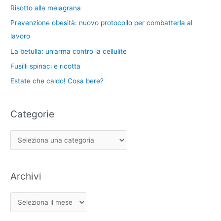
a
Risotto alla melagrana
i
:
Prevenzione obesità: nuovo protocollo per combatterla al
e
lavoro
La betulla: un’arma contro la cellulite
Fusilli spinaci e ricotta
Estate che caldo! Cosa bere?
Categorie
Archivi