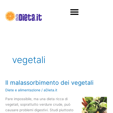
Vai
al
contenuto
Diete e alimentazione
vegetali
Il malassorbimento dei vegetali
Il
malassorbimento
Diete e alimentazione
/
aDieta.it
dei
vegetali
Pare impossibile, ma una dieta ricca di
vegetali, soprattutto verdure crude, può
causare problemi digestivi. Studi piuttosto