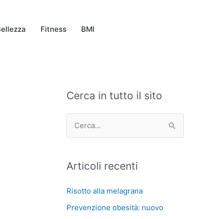
ellezza
Fitness
BMI
Cerca in tutto il sito
C
A
a
r
t
c
C
e
h
e
g
i
r
Articoli recenti
o
v
c
r
i
a
Risotto alla melagrana
i
:
Prevenzione obesità: nuovo
e