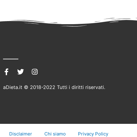
F
T
I
a
w
n
c
i
s
aDieta.it © 2018-2022 Tutti i diritti riservati.
e
t
t
b
t
a
o
e
g
o
r
r
k
a
-
m
f
Disclaimer
Chi siamo
Privacy Policy