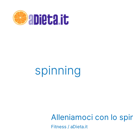
Vai
al
contenuto
spinning
Alleniamoci
Alleniamoci con lo spi
con
Fitness
/
aDieta.it
lo