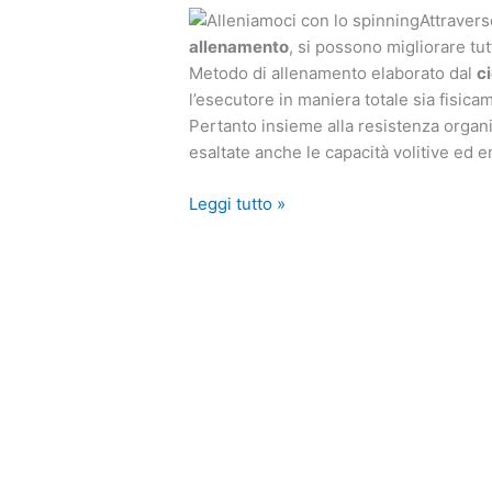
spinning
Attraverso
allenamento
, si possono migliorare tut
Metodo di allenamento elaborato dal
c
l’esecutore in maniera totale sia fisic
Pertanto insieme alla resistenza organi
esaltate anche le capacità volitive ed e
Leggi tutto »