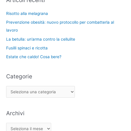
c
r
i
a
Risotto alla melagrana
i
:
Prevenzione obesità: nuovo protocollo per combatterla al
e
lavoro
La betulla: un’arma contro la cellulite
Fusilli spinaci e ricotta
Estate che caldo! Cosa bere?
Categorie
Archivi