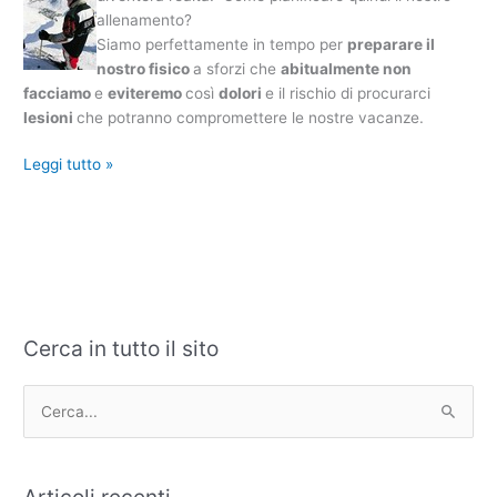
invernale
allenamento?
Siamo perfettamente in tempo per
preparare il
nostro fisico
a sforzi che
abitualmente non
facciamo
e
eviteremo
così
dolori
e il rischio di procurarci
lesioni
che potranno compromettere le nostre vacanze.
Leggi tutto »
Cerca in tutto il sito
C
A
a
r
t
c
C
e
h
e
g
i
r
Articoli recenti
o
v