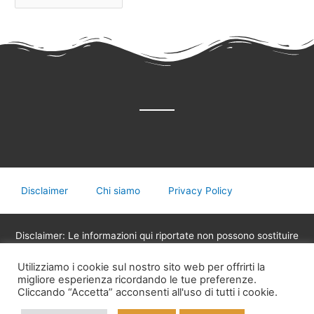
Disclaimer
Chi siamo
Privacy Policy
Disclaimer: Le informazioni qui riportate non possono sostituire
in nessun caso il parere del medico o di altri operatori sanitari
Utilizziamo i cookie sul nostro sito web per offrirti la
legalmente abilitati alla professione, non devono essere
migliore esperienza ricordando le tue preferenze.
utilizzate per assumere decisioni riguardanti la propria salute,
Cliccando “Accetta” acconsenti all'uso di tutti i cookie.
eventuali terapie mediche o assunzione di medicinali.