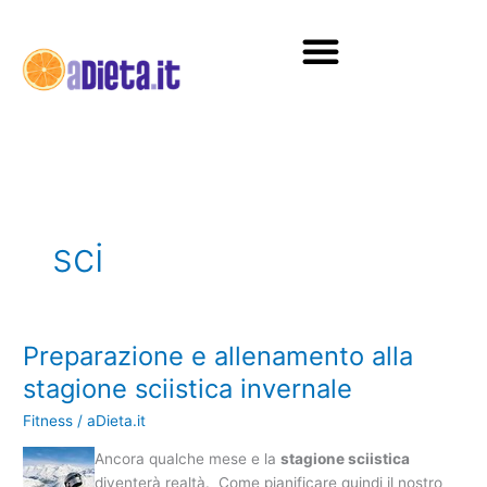
Vai
al
contenuto
Diete e alimentazione
sci
Preparazione e allenamento alla
Preparazione
e
stagione sciistica invernale
allenamento
Fitness
/
aDieta.it
alla
stagione
Ancora qualche mese e la
stagione sciistica
sciistica
diventerà realtà. Come pianificare quindi il nostro