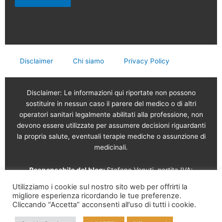
Disclaimer
Chi siamo
Privacy Policy
Disclaimer: Le informazioni qui riportate non possono
sostituire in nessun caso il parere del medico o di altri
operatori sanitari legalmente abilitati alla professione, non
devono essere utilizzate per assumere decisioni riguardanti
la propria salute, eventuali terapie mediche o assunzione di
medicinali.
Responsabile del blog:
Stefano Venuti, partita IVA:
02765120189
Utilizziamo i cookie sul nostro sito web per offrirti la
migliore esperienza ricordando le tue preferenze.
Vendita online a cura di: Garam s.r.l.
Via Serviliano
Cliccando “Accetta” acconsenti all'uso di tutti i cookie.
Lattuada, 16 – 20135 Milano – Tel. 02 56568491 – Part. IVA