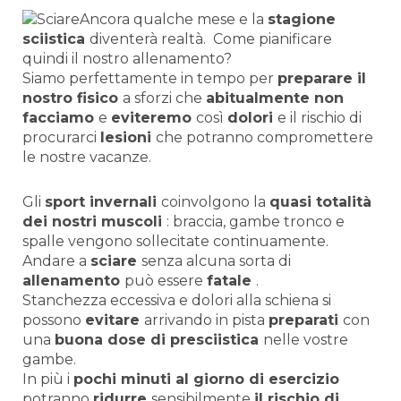
Ancora qualche mese e la
stagione
sciistica
diventerà realtà. Come pianificare
quindi il nostro allenamento?
Siamo perfettamente in tempo per
preparare il
nostro fisico
a sforzi che
abitualmente non
facciamo
e
eviteremo
così
dolori
e il rischio di
procurarci
lesioni
che potranno compromettere
le nostre vacanze.
Gli
sport
invernali
coinvolgono la
quasi totalità
dei nostri muscoli
: braccia, gambe tronco e
spalle vengono sollecitate continuamente.
Andare a
sciare
senza alcuna sorta di
allenamento
può essere
fatale
.
Stanchezza eccessiva e dolori alla schiena si
possono
evitare
arrivando in pista
preparati
con
una
buona dose di presciistica
nelle vostre
gambe.
In più i
pochi minuti al giorno di esercizio
potranno
ridurre
sensibilmente
il rischio di