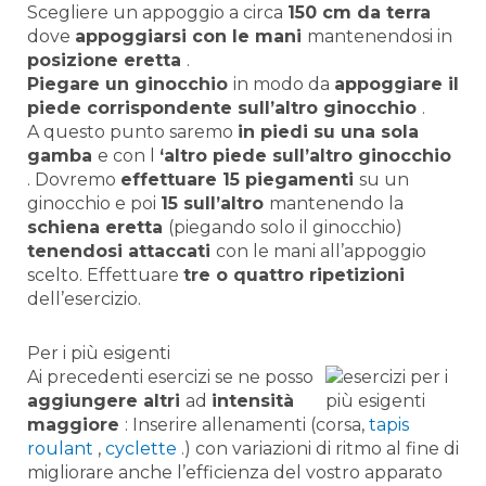
Scegliere un appoggio a circa
150 cm da terra
dove
appoggiarsi con le mani
mantenendosi in
posizione eretta
.
Piegare un ginocchio
in modo da
appoggiare il
piede corrispondente sull’altro ginocchio
.
A questo punto saremo
in piedi su una sola
gamba
e con l
‘altro piede sull’altro ginocchio
. Dovremo
effettuare 15 piegamenti
su un
ginocchio e poi
15 sull’altro
mantenendo la
schiena eretta
(piegando solo il ginocchio)
tenendosi attaccati
con le mani all’appoggio
scelto. Effettuare
tre o quattro ripetizioni
dell’esercizio.
Per i più esigenti
Ai precedenti esercizi se ne posso
aggiungere altri
ad
intensità
maggiore
: Inserire allenamenti (corsa,
tapis
roulant
,
cyclette
.) con variazioni di ritmo al fine di
migliorare anche l’efficienza del vostro apparato