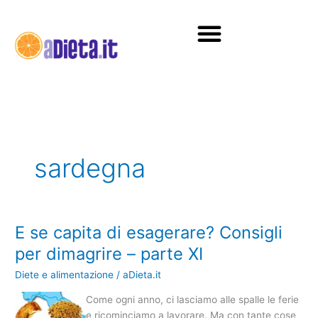
Vai
al
contenuto
Diete e alimentazione
sardegna
E se capita di esagerare? Consigli
E
se
per dimagrire – parte XI
capita
Diete e alimentazione
/
aDieta.it
di
esagerare?
Come ogni anno, ci lasciamo alle spalle le ferie
Consigli
e ricominciamo a lavorare. Ma con tante cose