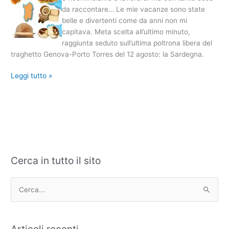
per
da raccontare… Le mie vacanze sono state
dimagrire
belle e divertenti come da anni non mi
–
capitava. Meta scelta all’ultimo minuto,
parte
raggiunta seduto sull’ultima poltrona libera del
XI
traghetto Genova-Porto Torres del 12 agosto: la Sardegna.
Leggi tutto »
Cerca in tutto il sito
C
A
a
r
t
c
C
e
h
e
g
i
r
Articoli recenti
o
v