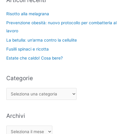
c
r
i
a
Risotto alla melagrana
i
:
Prevenzione obesità: nuovo protocollo per combatterla al
e
lavoro
La betulla: un’arma contro la cellulite
Fusilli spinaci e ricotta
Estate che caldo! Cosa bere?
Categorie
Archivi