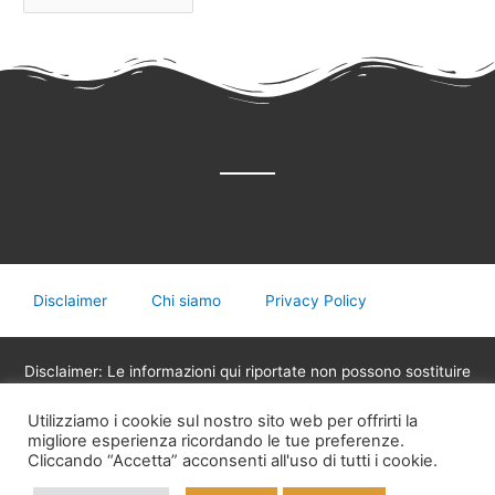
Disclaimer
Chi siamo
Privacy Policy
Disclaimer: Le informazioni qui riportate non possono sostituire
in nessun caso il parere del medico o di altri operatori sanitari
Utilizziamo i cookie sul nostro sito web per offrirti la
legalmente abilitati alla professione, non devono essere
migliore esperienza ricordando le tue preferenze.
utilizzate per assumere decisioni riguardanti la propria salute,
Cliccando “Accetta” acconsenti all'uso di tutti i cookie.
eventuali terapie mediche o assunzione di medicinali.