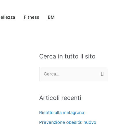
ellezza
Fitness
BMI
Cerca in tutto il sito
C
A
a
r
t
c
C
e
h
e
g
i
r
Articoli recenti
o
v
c
r
i
a
Risotto alla melagrana
i
:
Prevenzione obesità: nuovo
e