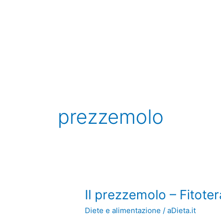
Vai
al
contenuto
prezzemolo
Il
Il prezzemolo – Fitote
prezzemolo
Diete e alimentazione
/
aDieta.it
–