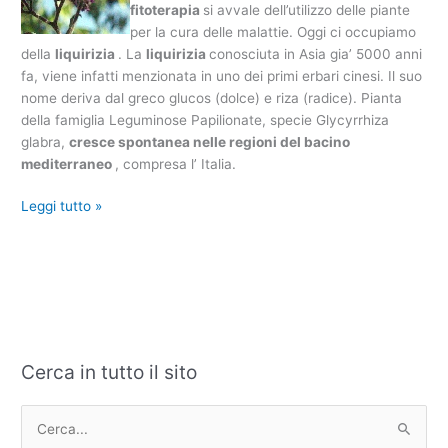
fitoterapia
si avvale dell’utilizzo delle piante
per la cura delle malattie. Oggi ci occupiamo
della
liquirizia
. La
liquirizia
conosciuta in Asia gia’ 5000 anni
fa, viene infatti menzionata in uno dei primi erbari cinesi. Il suo
nome deriva dal greco glucos (dolce) e riza (radice). Pianta
della famiglia Leguminose Papilionate, specie Glycyrrhiza
glabra,
cresce spontanea nelle regioni del bacino
mediterraneo
, compresa l’ Italia.
Leggi tutto »
Cerca in tutto il sito
C
A
a
r
t
c
C