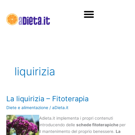
Vai
al
contenuto
Diete e alimentazione
liquirizia
La liquirizia – Fitoterapia
La
liquirizia
Diete e alimentazione
/
aDieta.it
–
Fitoterapia
Adieta.it implementa i propri contenuti
introducendo delle
schede fitoterapiche
per
il mantenimento del proprio benessere.
La