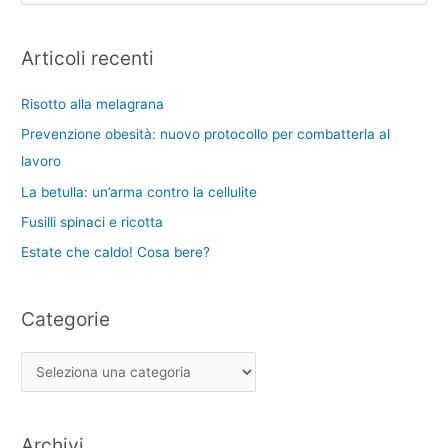
e
h
e
g
i
r
Articoli recenti
o
v
c
r
i
a
Risotto alla melagrana
i
:
Prevenzione obesità: nuovo protocollo per combatterla al
e
lavoro
La betulla: un’arma contro la cellulite
Fusilli spinaci e ricotta
Estate che caldo! Cosa bere?
Categorie
Archivi