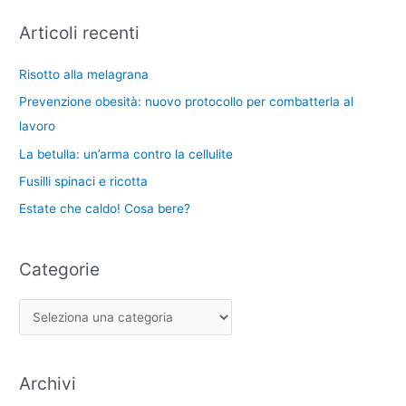
g
i
r
Articoli recenti
o
v
c
r
i
a
Risotto alla melagrana
i
:
Prevenzione obesità: nuovo protocollo per combatterla al
e
lavoro
La betulla: un’arma contro la cellulite
Fusilli spinaci e ricotta
Estate che caldo! Cosa bere?
Categorie
Archivi