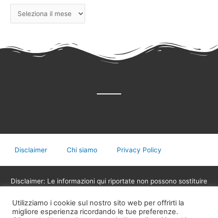
Disclaimer
Chi siamo
Privacy Policy
Disclaimer: Le informazioni qui riportate non possono sostituire
in nessun caso il parere del medico o di altri operatori sanitari
Utilizziamo i cookie sul nostro sito web per offrirti la
legalmente abilitati alla professione, non devono essere
migliore esperienza ricordando le tue preferenze.
utilizzate per assumere decisioni riguardanti la propria salute,