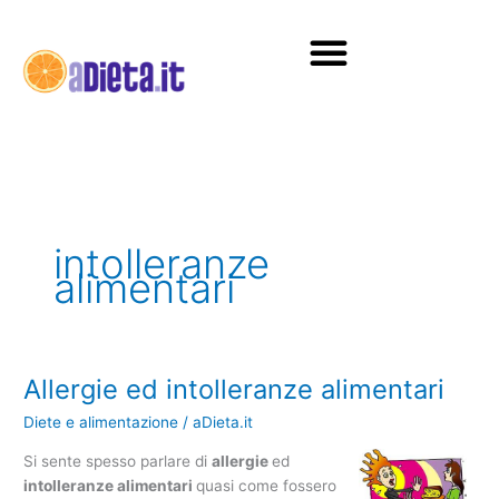
Vai
al
contenuto
Diete e alimentazione
intolleranze
alimentari
Allergie ed intolleranze alimentari
Allergie
ed
Diete e alimentazione
/
aDieta.it
intolleranze
alimentari
Si sente spesso parlare di
allergie
ed
intolleranze alimentari
quasi come fossero