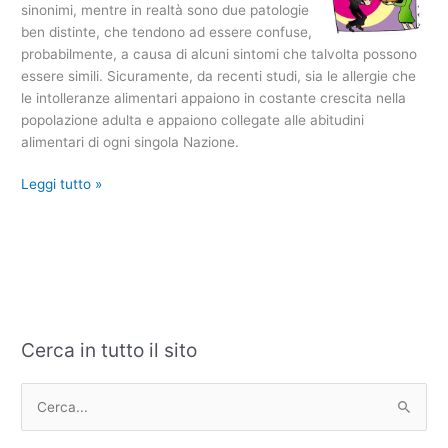
sinonimi, mentre in realtà sono due patologie
ben distinte, che tendono ad essere confuse,
probabilmente, a causa di alcuni sintomi che talvolta possono
essere simili. Sicuramente, da recenti studi, sia le allergie che
le intolleranze alimentari appaiono in costante crescita nella
popolazione adulta e appaiono collegate alle abitudini
alimentari di ogni singola Nazione.
Leggi tutto »
Cerca in tutto il sito
C
A
a
r
t
c
C
e
h
e