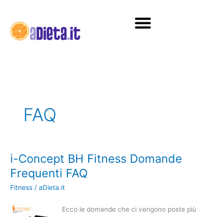
Vai
al
contenuto
Diete e alimentazione
FAQ
i-Concept BH Fitness Domande
i-
Concept
Frequenti FAQ
BH
Fitness
/
aDieta.it
Fitness
Domande
Ecco le domande che ci vengono poste più
Frequenti