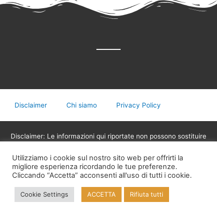
Disclaimer
Chi siamo
Privacy Policy
Disclaimer: Le informazioni qui riportate non possono sostituire
in nessun caso il parere del medico o di altri operatori sanitari
legalmente abilitati alla professione, non devono essere
Utilizziamo i cookie sul nostro sito web per offrirti la
migliore esperienza ricordando le tue preferenze.
utilizzate per assumere decisioni riguardanti la propria salute,
Cliccando “Accetta” acconsenti all'uso di tutti i cookie.
eventuali terapie mediche o assunzione di medicinali.
Cookie Settings
ACCETTA
Rifiuta tutti