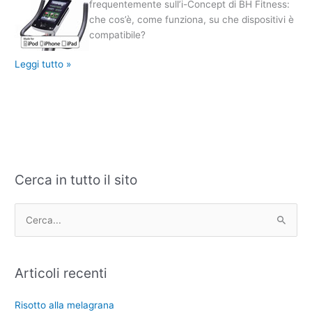
frequentemente sull’i-Concept di BH Fitness:
FAQ
che cos’è, come funziona, su che dispositivi è
compatibile?
Leggi tutto »
Cerca in tutto il sito
C
A
a
r
t
c
C
e
h
e
g
i
r
Articoli recenti
o
v
c
r
i
a
Risotto alla melagrana
i