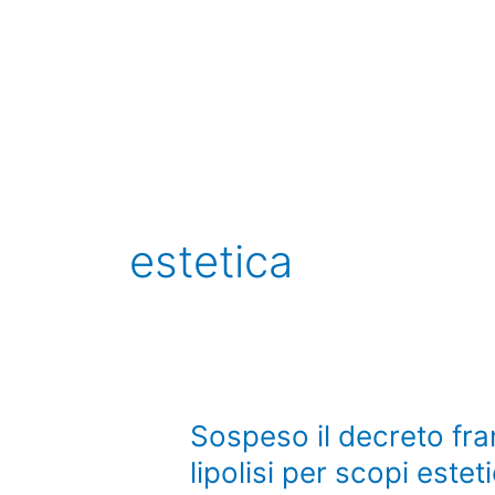
Vai
al
contenuto
estetica
Sospeso
Sospeso il decreto fra
il
lipolisi per scopi esteti
decreto