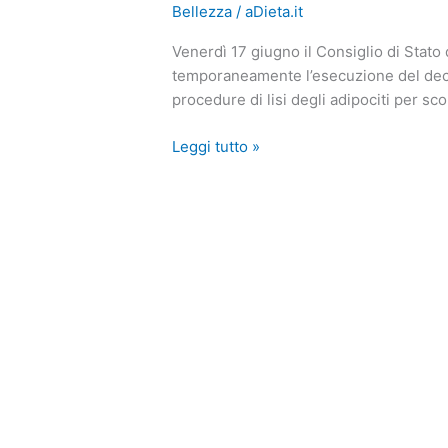
Bellezza
/
aDieta.it
francese
che
Venerdì 17 giugno il Consiglio di Stat
vietava
temporaneamente l’esecuzione del decre
le
procedure di lisi degli adipociti per scop
tecniche
di
Leggi tutto »
lipolisi
per
scopi
estetici