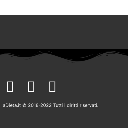
F
T
I
a
w
n
aDieta.it © 2018-2022 Tutti i diritti riservati.
c
i
s