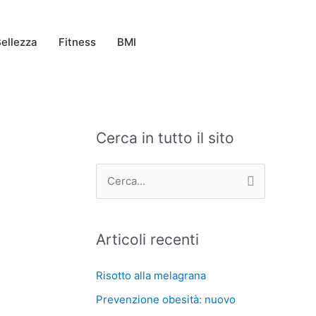
ellezza
Fitness
BMI
Cerca in tutto il sito
C
A
a
r
t
c
C
e
h
e
g
i
r
Articoli recenti
o
v
c
r
i
a
Risotto alla melagrana
i
:
Prevenzione obesità: nuovo
e