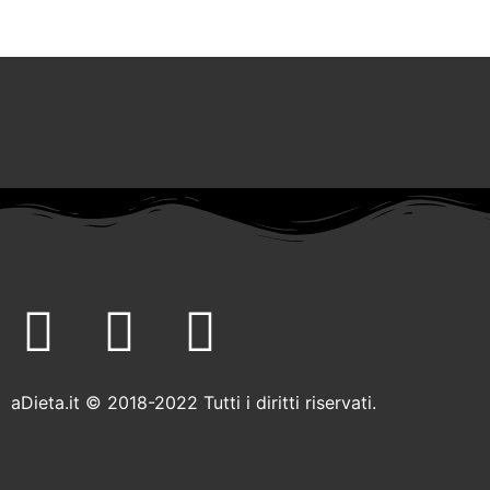
F
T
I
a
w
n
aDieta.it © 2018-2022 Tutti i diritti riservati.
c
i
s