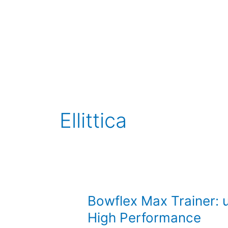
Vai
al
contenuto
Ellittica
Bowflex
Bowflex Max Trainer: 
Max
High Performance
Trainer: