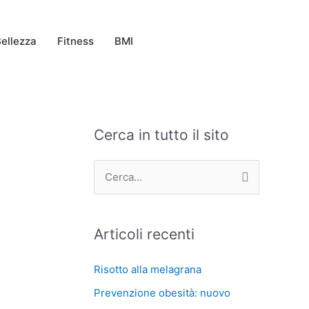
ellezza
Fitness
BMI
Cerca in tutto il sito
C
A
a
r
t
c
C
e
h
e
g
i
r
Articoli recenti
o
v
c
r
i
a
Risotto alla melagrana
i
:
Prevenzione obesità: nuovo
e