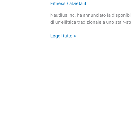
Fitness
/
aDieta.it
una
rivoluzionaria
Nautilus Inc. ha annunciato la disponi
macchina
di un’ellittica tradizionale a uno stair
Cardio
High
Leggi tutto »
Performance