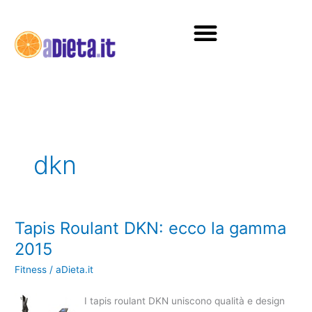
Vai
al
contenuto
Diete e alimentazione
dkn
Tapis Roulant DKN: ecco la gamma
Tapis
Roulant
2015
DKN:
Fitness
/
aDieta.it
ecco
la
I tapis roulant DKN uniscono qualità e design
gamma