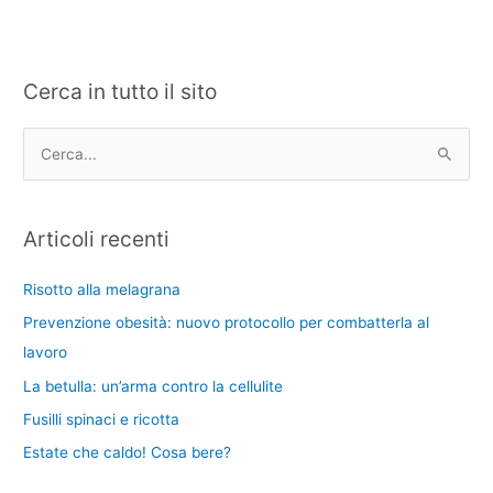
Cerca in tutto il sito
C
A
a
r
t
c
C
e
h
e
g
i
r
Articoli recenti
o
v
c
r
i
a
Risotto alla melagrana
i
:
Prevenzione obesità: nuovo protocollo per combatterla al
e
lavoro
La betulla: un’arma contro la cellulite
Fusilli spinaci e ricotta
Estate che caldo! Cosa bere?