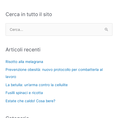
Cerca in tutto il sito
C
A
a
r
t
c
C
e
h
e
g
i
r
Articoli recenti
o
v
c
r
i
a
Risotto alla melagrana
i
:
Prevenzione obesità: nuovo protocollo per combatterla al
e
lavoro
La betulla: un’arma contro la cellulite
Fusilli spinaci e ricotta
Estate che caldo! Cosa bere?