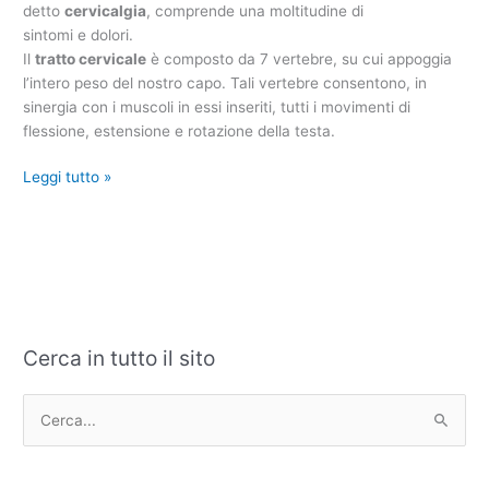
detto
cervicalgia
, comprende una moltitudine di
sintomi e dolori.
Il
tratto cervicale
è composto da 7 vertebre, su cui appoggia
l’intero peso del nostro capo. Tali vertebre consentono, in
sinergia con i muscoli in essi inseriti, tutti i movimenti di
flessione, estensione e rotazione della testa.
Leggi tutto »
Cerca in tutto il sito
C
A
a
r
t
c
C
e
h
e
g
i
r