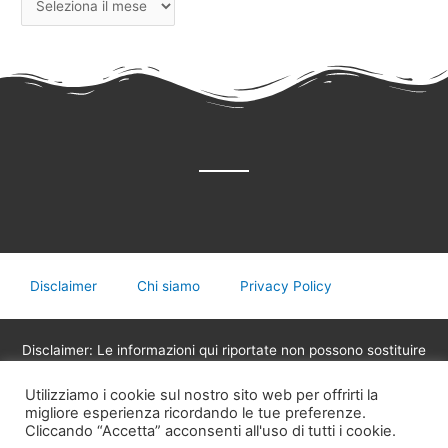
Disclaimer
Chi siamo
Privacy Policy
Disclaimer: Le informazioni qui riportate non possono sostituire
in nessun caso il parere del medico o di altri operatori sanitari
Utilizziamo i cookie sul nostro sito web per offrirti la
legalmente abilitati alla professione, non devono essere
migliore esperienza ricordando le tue preferenze.
utilizzate per assumere decisioni riguardanti la propria salute,
Cliccando “Accetta” acconsenti all'uso di tutti i cookie.
eventuali terapie mediche o assunzione di medicinali.