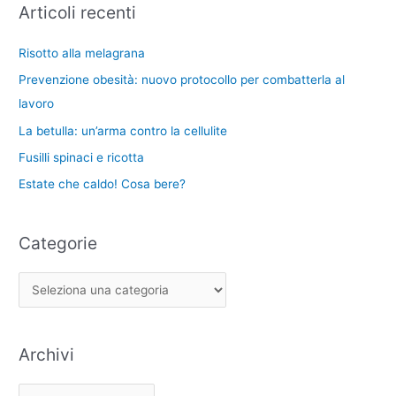
Articoli recenti
o
v
c
r
i
a
Risotto alla melagrana
i
:
Prevenzione obesità: nuovo protocollo per combatterla al
e
lavoro
La betulla: un’arma contro la cellulite
Fusilli spinaci e ricotta
Estate che caldo! Cosa bere?
Categorie
Archivi