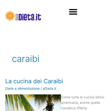
Vai
al
contenuto
Diete e alimentazione
caraibi
La cucina dei Caraibi
La
cucina
Diete e alimentazione
/
aDieta.it
dei
Caraibi
Come tutta la cucina latino
americana, anche quella
caraibica riflette