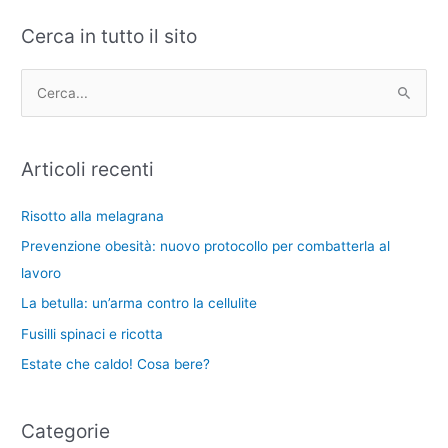
Cerca in tutto il sito
C
A
a
r
t
c
C
e
h
e
g
i
r
Articoli recenti
o
v
c
r
i
a
Risotto alla melagrana
i
:
Prevenzione obesità: nuovo protocollo per combatterla al
e
lavoro
La betulla: un’arma contro la cellulite
Fusilli spinaci e ricotta
Estate che caldo! Cosa bere?
Categorie