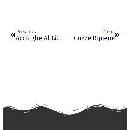
Precedente
Succ
Previous
Next
Acciughe Al Limone
Cozze Ripiene