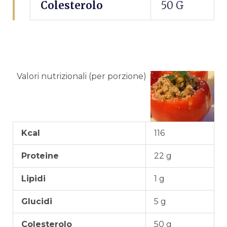
Colesterolo
50 G
Valori nutrizionali (per porzione)
Kcal
116
Proteine
22 g
Lipidi
1 g
Glucidi
5 g
Colesterolo
50 g