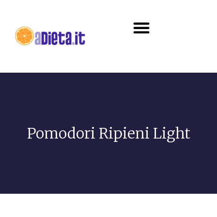
Diete e alimentazione
Pomodori Ripieni Light