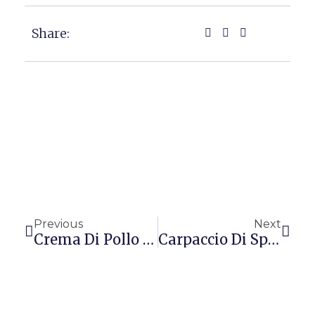
Share:
Precedente
Succ
Previous
Next
Crema Di Pollo Al Timo E Curry
Carpaccio Di Spada Alle Zucchine