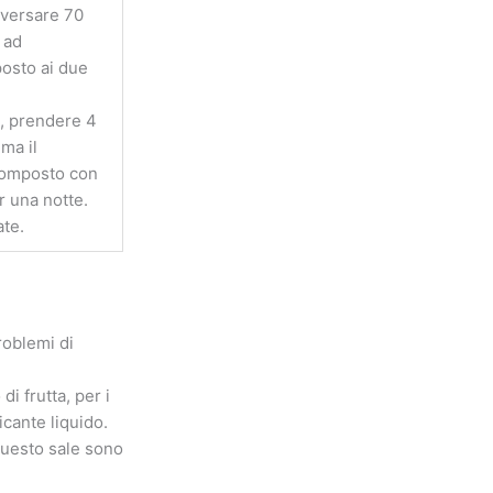
 versare 70
 ad
posto ai due
di, prendere 4
ma il
 composto con
r una notte.
ate.
roblemi di
i frutta, per i
icante liquido.
 questo sale sono