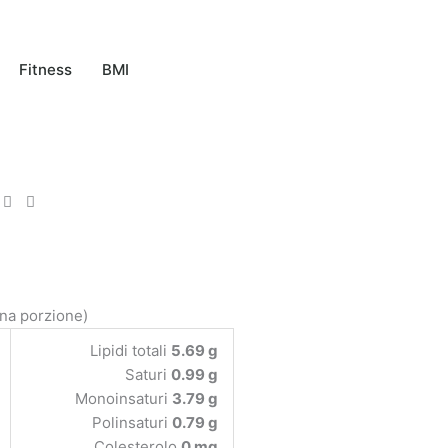
Fitness
BMI
una porzione)
Lipidi totali
5.69 g
Saturi
0.99 g
Monoinsaturi
3.79 g
Polinsaturi
0.79 g
Colesterolo
0 mg