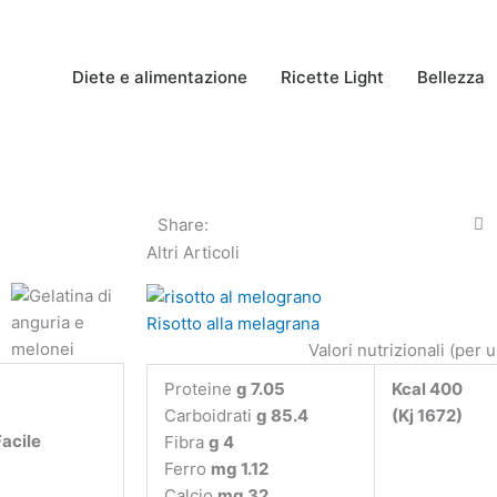
Diete e alimentazione
Ricette Light
Bellezza
Share:
Altri Articoli
Risotto alla melagrana
Valori nutrizionali (per 
Proteine
g 7.05
Kcal 400
Carboidrati
g 85.4
(Kj 1672)
Facile
Fibra
g 4
Ferro
mg 1.12
Calcio
mg 32