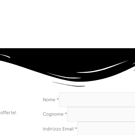
Nome
*
 offerte!
Cognome
*
Indirizzo Email
*