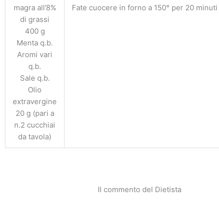
magra all’8%
Fate cuocere in forno a 150° per 20 minuti 
di grassi
400 g
Menta q.b.
Aromi vari
q.b.
Sale q.b.
Olio
extravergine
20 g (pari a
n.2 cucchiai
da tavola)
Il commento del Dietista