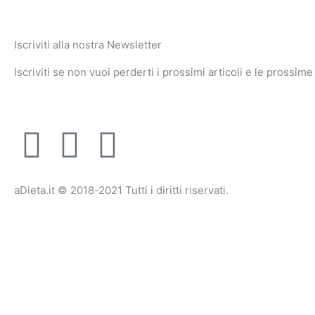
Iscriviti alla nostra Newsletter
Iscriviti se non vuoi perderti i prossimi articoli e le prossime
F
T
I
a
w
n
aDieta.it © 2018-2021 Tutti i diritti riservati.
c
i
s
e
t
t
b
t
a