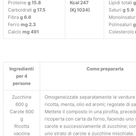
Proteine
g 15.8
Kcal 247
Lipidi totali
g
Carboidrati
g 17.5
(Kj 1034)
Saturi
g 5.9
Fibra
g 6.6
Monoinsatur
Ferro
mg 2.3
Polinsaturi
g
Calcio
mg 491
Colesterolo
Ingredienti
Come prepararla
per 4
persone
Zucchine
Omogeneizzate separatamente le verdure
600 g
ricotta, menta, olio ed aromi; regolate di sa
Carote 600
Mettete il composto in una pirofila, prec
g
ricoperta con carta da forno, facendo uno s
Ricotta
carote e successivamente di zucchine; co
vaccina
uno strato di carote e zucchine mischiate.