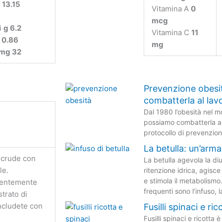
 13.15
Vitamina A
0
mcg
i
g 6.2
Vitamina C
11
 0.86
mg
mg 32
Prevenzione obesit
combatterla al lav
Dal 1980 l’obesità nel 
possiamo combatterla an
protocollo di prevenzion
La betulla: un’arma 
 crude con
La betulla agevola la di
le.
ritenzione idrica, agisce
e stimola il metabolismo
edentemente
frequenti sono l’infuso, l
trato di
ncludete con
Fusilli spinaci e ric
Fusilli spinaci e ricotta 