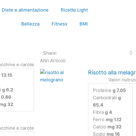
Diete e alimentazione
Ricette Light
Bellezza
Fitness
BMI
Share:
Altri Articoli
Risotto alla melag
 13.15
Valori nutriz
i
g 6.2
Proteine
g 7.05
 0.86
Carboidrati
g
mg 32
85.4
Fibra
g 4
Ferro
mg 1.12
Calcio
mg 32
Sodio
mg 16