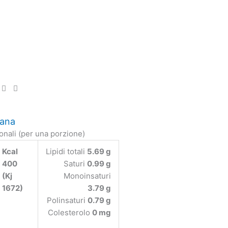
rana
ionali (per una porzione)
Kcal
Lipidi totali
5.69 g
400
Saturi
0.99 g
(Kj
Monoinsaturi
1672)
3.79 g
Polinsaturi
0.79 g
Colesterolo
0 mg