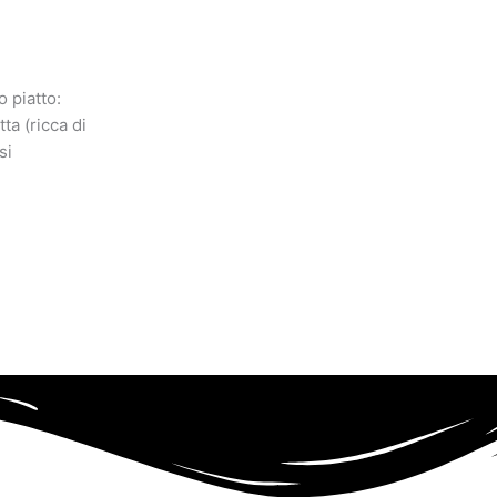
 piatto:
ta (ricca di
si