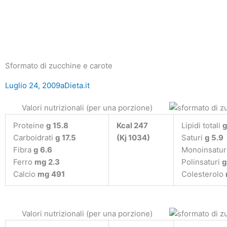
Sformato di zucchine e carote
Luglio 24, 2009
aDieta.it
Valori nutrizionali (per una porzione)
Proteine
g 15.8
Kcal 247
Lipidi totali
g
Carboidrati
g 17.5
(Kj 1034)
Saturi
g 5.9
Fibra
g 6.6
Monoinsatur
Ferro
mg 2.3
Polinsaturi
g
Calcio
mg 491
Colesterolo
Valori nutrizionali (per una porzione)