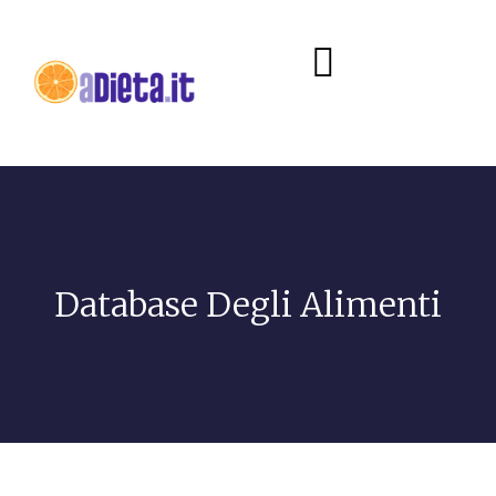
Diete e alimentazione
Database Degli Alimenti