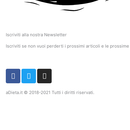
Iscriviti alla nostra Newsletter
Iscriviti se non vuoi perderti i prossimi articoli e le prossime
F
T
I
a
w
n
c
i
s
e
t
t
aDieta.it © 2018-2021 Tutti i diritti riservati.
b
t
a
o
e
g
o
r
r
k
a