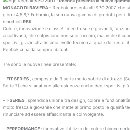
ISPO 2007
:
Reebok presenta la nuova gamma
MONACO DI BAVIERA
– Reebok presenta all’ISPO 2007, che si
giorni 4,5,6,7 Febbraio, la sua nuova gamma di prodotti per il f
marchiati
RBK
.
Colore, innovazione e classe! Linee fresce e giovanili, funzion
accattivanti, che colpiscono non solo l’occhio, ma anche il cuo
sportivi, grazie all’altissimo livello tecnico al quale del resto, 
Reebok ci ha da sempre abituati!
Tre sono le nuove linee presentate:
–
FIT SERIES
, composta da 3 serie molto sobrie di attrezzi (Se
Serie 7) che si adattano alle esigenze anche degli sportivi più
–
I-SERIES
, splendida unione tra design, colore e funzionali
molto fresca e giovanile che mette al primo posto le qualità t
rinunciare ad essere affascinante e coinvolgente.
–
PERFORMANCE
: innovativo l’utilizzo del colore bianco perl