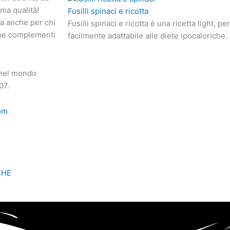
ima qualità!
Fusilli spinaci e ricotta
ma anche per chi
Fusilli spinaci e ricotta è una ricetta light, 
che complementi
facilmente adattabile alle diete ipocaloriche.
 nel mondo
07.
com
.
CHE