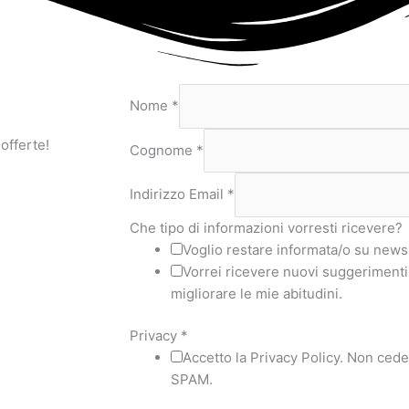
Nome
*
 offerte!
Cognome
*
Indirizzo Email
*
Che tipo di informazioni vorresti ricevere?
Voglio restare informata/o su news 
Vorrei ricevere nuovi suggerimenti,
migliorare le mie abitudini.
Privacy
*
Accetto la Privacy Policy. Non ceder
SPAM.