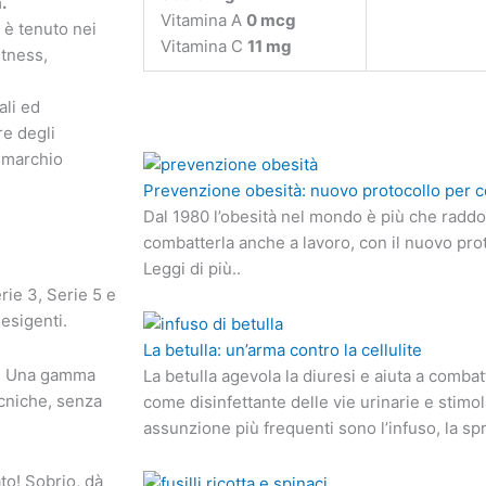
.
Vitamina A
0 mcg
 è tenuto nei
Vitamina C
11 mg
itness,
ali ed
re degli
il marchio
Prevenzione obesità: nuovo protocollo per c
Dal 1980 l’obesità nel mondo è più che radd
combatterla anche a lavoro, con il nuovo pro
Leggi di più..
rie 3, Serie 5 e
 esigenti.
La betulla: un’arma contro la cellulite
tà! Una gamma
La betulla agevola la diuresi e aiuta a combat
ecniche, senza
come disinfettante delle vie urinarie e stimo
assunzione più frequenti sono l’infuso, la spr
ato! Sobrio, dà