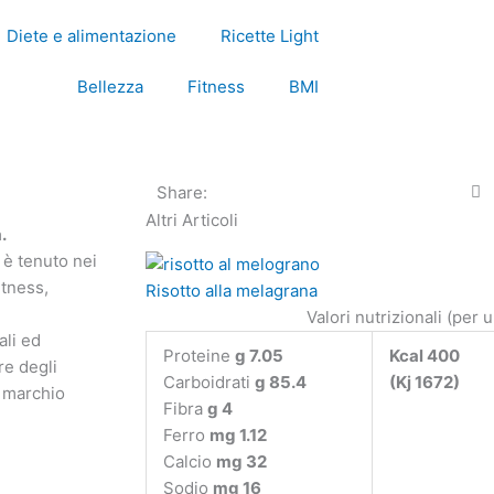
Diete e alimentazione
Ricette Light
Bellezza
Fitness
BMI
Share:
Altri Articoli
.
 è tenuto nei
itness,
Risotto alla melagrana
Valori nutrizionali (per 
ali ed
Proteine
g 7.05
Kcal 400
re degli
Carboidrati
g 85.4
(Kj 1672)
il marchio
Fibra
g 4
Ferro
mg 1.12
Calcio
mg 32
Sodio
mg 16