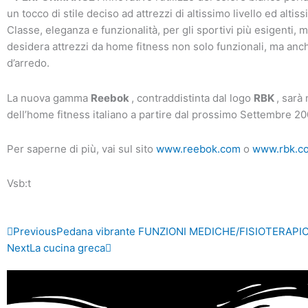
un tocco di stile deciso ad attrezzi di altissimo livello ed altiss
Classe, eleganza e funzionalità, per gli sportivi più esigenti, 
desidera attrezzi da home fitness non solo funzionali, ma an
d’arredo.
La nuova gamma
Reebok
, contraddistinta dal logo
RBK
, sarà
dell’home fitness italiano a partire dal prossimo Settembre 20
Per saperne di più, vai sul sito
www.reebok.com
o
www.rbk.
Vsb:t
Precedente
Successivo
Previous
Pedana vibrante FUNZIONI MEDICHE/FISIOTERAPI
Next
La cucina greca