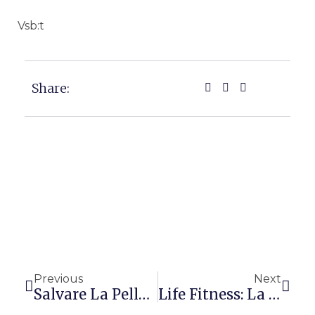
Vsb:t
Share:
Precedente
Succ
Previous
Next
Salvare La Pelle Con La Dermonautica
Life Fitness: La Storia