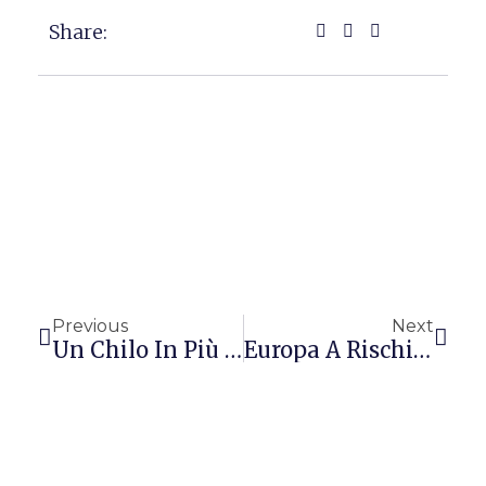
Share:
Precedente
Succ
Previous
Next
Un Chilo In Più Nell’uovo Di Pasqua
Europa A Rischio Salmonella