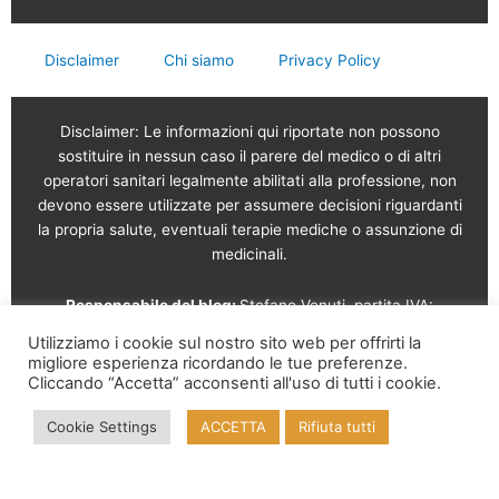
Disclaimer
Chi siamo
Privacy Policy
Disclaimer: Le informazioni qui riportate non possono
sostituire in nessun caso il parere del medico o di altri
operatori sanitari legalmente abilitati alla professione, non
devono essere utilizzate per assumere decisioni riguardanti
la propria salute, eventuali terapie mediche o assunzione di
medicinali.
Responsabile del blog:
Stefano Venuti, partita IVA:
02765120189
Utilizziamo i cookie sul nostro sito web per offrirti la
migliore esperienza ricordando le tue preferenze.
Vendita online a cura di: Garam s.r.l.
Via Serviliano
Cliccando “Accetta” acconsenti all'uso di tutti i cookie.
Lattuada, 16 – 20135 Milano – Tel. 02 56568491 – Part. IVA
Cookie Settings
ACCETTA
Rifiuta tutti
09995210961 – REA MI-2126817