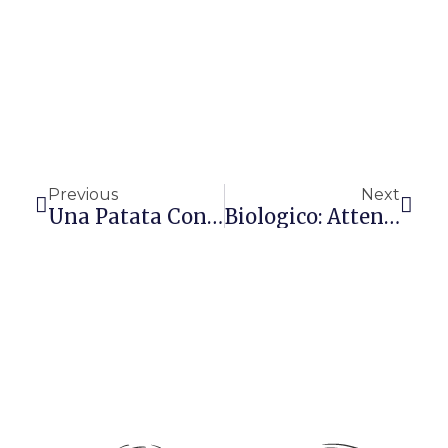
Precedente
Succ
Previous
Next
Una Patata Contro Il Diabete
Biologico: Attenzione Alle Sostanze Indesiderate