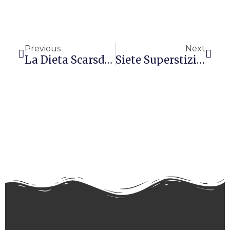
Precedente
Succ
Previous
Next
La Dieta Scarsdale – Caratteristiche E Validità
Siete Superstiziosi? Colpa Dello Stress