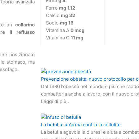
Fibra
g 4
 teoria avanzata
Ferro
mg 1.12
Calcio
mg 32
Sodio
mg 16
cato un
collarino
Vitamina A
0 mcg
re il reflusso
Vitamina C
11 mg
iene posizionato
ello stomaco, ma
l’esofago.
Prevenzione obesità: nuovo protocollo per c
Dal 1980 l’obesità nel mondo è più che radd
combatterla anche a lavoro, con il nuovo pro
Leggi di più..
La betulla: un’arma contro la cellulite
La betulla agevola la diuresi e aiuta a combat