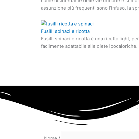
come disinfettante delle vie urinarie e stimo
assunzione più frequenti sono l’infuso, la spr
Fusilli spinaci e ricotta
Fusilli spinaci e ricotta è una ricetta light, 
facilmente adattabile alle diete ipocaloriche.
Nome
*