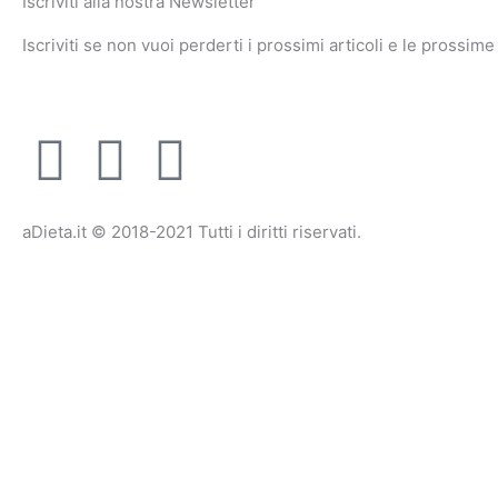
Iscriviti alla nostra Newsletter
Iscriviti se non vuoi perderti i prossimi articoli e le prossime
F
T
I
a
w
n
aDieta.it © 2018-2021 Tutti i diritti riservati.
c
i
s
e
t
t
b
t
a
o
e
g
o
r
r