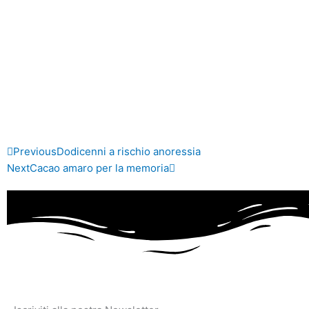
Precedente
Successivo
Previous
Dodicenni a rischio anoressia
Next
Cacao amaro per la memoria