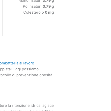
Monoinsaturi
3.79 g
Polinsaturi
0.79 g
Colesterolo
0 mg
ombatterla al lavoro
oppiata! Oggi possiamo
tocollo di prevenzione obesità.
tere la ritenzione idrica, agisce