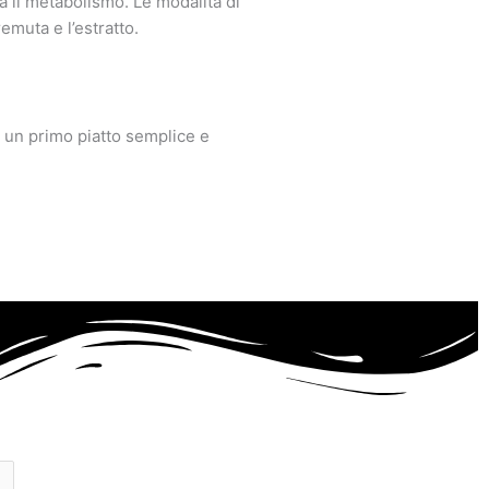
la il metabolismo. Le modalità di
emuta e l’estratto.
per un primo piatto semplice e