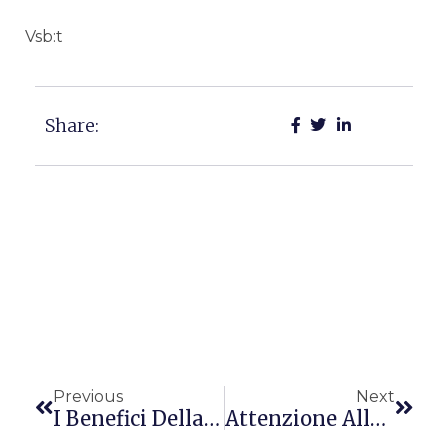
Vsb:t
Share:
Precedente
Succ
Previous
Next
I Benefici Della Dieta Mediterranea Non Conquistano Più!
Attenzione Alle Noccioline……..turche