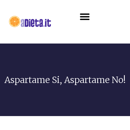
Diete e alimentazione
Aspartame Si, Aspartame No!