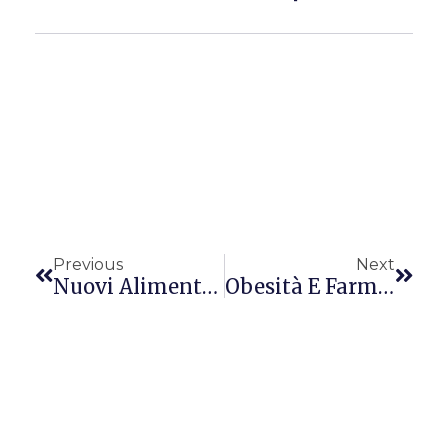
Precedente
Succ
Previous
Next
Nuovi Alimenti Al FiE 2005
Obesità E Farmaci