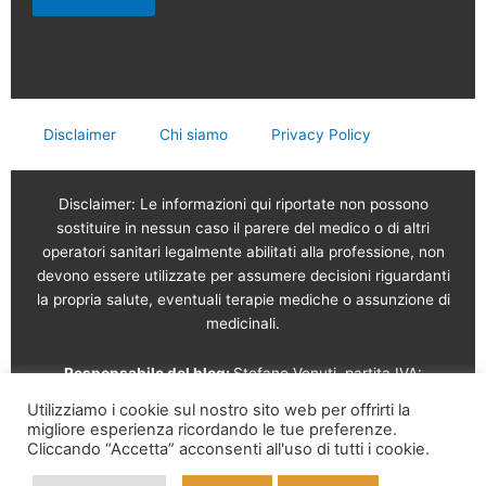
Disclaimer
Chi siamo
Privacy Policy
Disclaimer: Le informazioni qui riportate non possono
sostituire in nessun caso il parere del medico o di altri
operatori sanitari legalmente abilitati alla professione, non
devono essere utilizzate per assumere decisioni riguardanti
la propria salute, eventuali terapie mediche o assunzione di
medicinali.
Responsabile del blog:
Stefano Venuti, partita IVA:
02765120189
Utilizziamo i cookie sul nostro sito web per offrirti la
migliore esperienza ricordando le tue preferenze.
Vendita online a cura di: Garam s.r.l.
Via Serviliano
Cliccando “Accetta” acconsenti all'uso di tutti i cookie.
Lattuada, 16 – 20135 Milano – Tel. 02 56568491 – Part. IVA