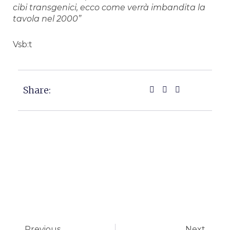
cibi transgenici, ecco come verrà imbandita la
tavola nel 2000”
Vsb:t
Share:
Precedente
Succ
Previous
Next